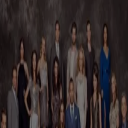
komen'
0:39
Jade Anna deelt oude teamfoto met Anouk uit De Bondgenoten
3:42
Perez Hilton opgenomen na meldingen van zelfbeschadiging tijdens livestream
3:12
Kees Tol maakt nieuw RTL-programma Nederland Met Vakantie
4:12
Verdrinkingsscène Lil Kleine en Ronnie Flex valt verkeerd na eerder incident
1:48
Discussie over toekomst De Toppers na uitspraak Jeroen van der Boom
1:34
Update over Luca T.: hij blijft negetig dagen langer vastzitten
3:33
Eline over nieuw seizoen B&B Vol Liefde: ‘Fred maakt het seizoen’
3:32
Marco Borsato weer voor de rechter: hij wil bijna vier ton aan proceskosten terug
5:28
Johnny de Mol sprak met Marco Borsato over comeback: ‘Hij had weer een twinkeling in zijn
ogen’
0:38
Is nieuwe liefde Emma Kok een voetbalspeler? 'Scherp!'
0:14
Lisa Sace onthutst om naam kindje van haar ex Jay Zwarts
Direct naar