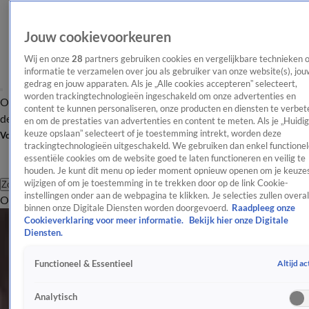
Jouw cookievoorkeuren
Wij en onze
28
partners gebruiken cookies en vergelijkbare technieken 
informatie te verzamelen over jou als gebruiker van onze website(s), jou
gedrag en jouw apparaten. Als je „Alle cookies accepteren” selecteert,
worden trackingtechnologieën ingeschakeld om onze advertenties en
Overzicht
Afleveringen
Tip
Entertainment
BN'ers
TV
Crime
Algemeen
content te kunnen personaliseren, onze producten en diensten te verbet
de redactie
Nieuwsbrief
en om de prestaties van advertenties en content te meten. Als je „Huidi
keuze opslaan” selecteert of je toestemming intrekt, worden deze
Volg Shownieuws
trackingtechnologieën uitgeschakeld. We gebruiken dan enkel functionel
essentiële cookies om de website goed te laten functioneren en veilig te
houden. Je kunt dit menu op ieder moment opnieuw openen om je keuzes
wijzigen of om je toestemming in te trekken door op de link Cookie-
Zoeken
instellingen onder aan de webpagina te klikken. Je selecties zullen overal
Overzicht
Entertainment
Spraakmakend
Reality
Crime
Video's
Afl
binnen onze Digitale Diensten worden doorgevoerd.
Raadpleeg onze
Zo gaat het nu met Eva van de Wijdeven: 'Groot contrast met
Cookieverklaring voor meer informatie.
Bekijk hier onze Digitale
half jaar geleden'
Diensten.
'Volendam overtuigd van nieuwe liefde Jan Smit'
Altijd ac
Functioneel & Essentieel
Nieuwe B&B Vol Liefde-deelnemer Mireille maakt
verrassende entree
Analytisch
Laatste shownieuws