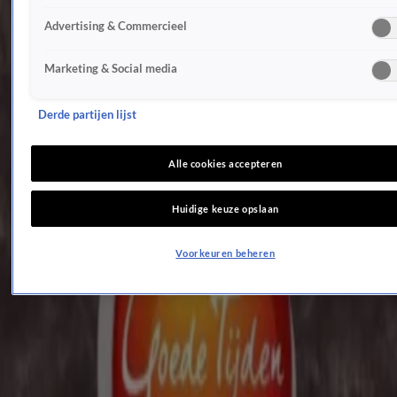
Boete voor Raymond van Barneveld na 'ongepast gedrag' en hotelkamerincident
Advertising & Commercieel
BN'ers
Familie Meiland ploeterend vastgelegd op boerderij voor nieuw programma
Marketing & Social media
BN'ers
Veronica van Hoogdalem is verloofd met partner Keyennu Lont
BN'ers
Derde partijen lijst
Jada Anna deelt verrassend verleden met Anouk uit De Bondgenoten
BN'ers
Alle cookies accepteren
BLØF plant extra clubtournee naast eerder aangekondigde tour
BN'ers
Huidige keuze opslaan
Chanel en Junior uit Paradise Hotel zetten punt achter relatie
BN'ers
Voorkeuren beheren
Johnny de Mol over Marco Borsato: 'Hij heeft weer een twinkeling in z'n ogen'
BN'ers
Rob Jetten lyrisch over ontmoeting met Heartstopper-ster Joe Locke
BN'ers
Toon meer
Populair