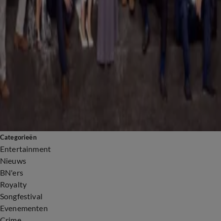
Kijk terug
Entertainment
Toon alles
Programma's
Categorieën
Entertainment
Nieuws
BN'ers
Royalty
Songfestival
Evenementen
Crime