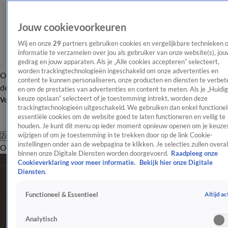
Jouw cookievoorkeuren
Wij en onze
29
partners gebruiken cookies en vergelijkbare technieken 
informatie te verzamelen over jou als gebruiker van onze website(s), jou
gedrag en jouw apparaten. Als je „Alle cookies accepteren” selecteert,
worden trackingtechnologieën ingeschakeld om onze advertenties en
Overzicht
Afleveringen
Tip
Entertainment
BN'ers
TV
Crime
Algemeen
content te kunnen personaliseren, onze producten en diensten te verbet
de redactie
Nieuwsbrief
en om de prestaties van advertenties en content te meten. Als je „Huidi
keuze opslaan” selecteert of je toestemming intrekt, worden deze
Volg Shownieuws
trackingtechnologieën uitgeschakeld. We gebruiken dan enkel functionel
essentiële cookies om de website goed te laten functioneren en veilig te
houden. Je kunt dit menu op ieder moment opnieuw openen om je keuzes
wijzigen of om je toestemming in te trekken door op de link Cookie-
Zoeken
instellingen onder aan de webpagina te klikken. Je selecties zullen overal
Overzicht
Entertainment
Spraakmakend
Reality
Crime
Video's
Afl
binnen onze Digitale Diensten worden doorgevoerd.
Raadpleeg onze
Cookieverklaring voor meer informatie.
Bekijk hier onze Digitale
Diensten.
Altijd ac
Functioneel & Essentieel
Analytisch