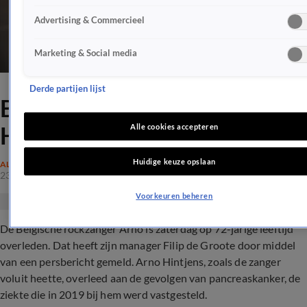
Advertising & Commercieel
Marketing & Social media
Derde partijen lijst
Belgische rockzanger Arno
Hintjens overleden
Alle cookies accepteren
Huidige keuze opslaan
ALGEMEEN
23 apr 2022, 18:11
Voorkeuren beheren
De Belgische rockzanger Arno is zaterdag op 72-jarige leeftijd
overleden. Dat heeft zijn manager Filip de Groote door middel
van een persbericht gemeld. Arno Hintjens, zoals de zanger
voluit heette, overleed aan de gevolgen van pancreaskanker, de
ziekte die in 2019 bij hem werd vastgesteld.