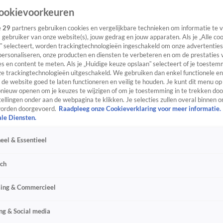
ookievoorkeuren
e
29
partners gebruiken cookies en vergelijkbare technieken om informatie te
s gebruiker van onze website(s), jouw gedrag en jouw apparaten. Als je „Alle co
” selecteert, worden trackingtechnologieën ingeschakeld om onze advertenties
personaliseren, onze producten en diensten te verbeteren en om de prestaties 
s en content te meten. Als je „Huidige keuze opslaan” selecteert of je toestemm
e trackingtechnologieën uitgeschakeld. We gebruiken dan enkel functionele en
de website goed te laten functioneren en veilig te houden. Je kunt dit menu op
ieuw openen om je keuzes te wijzigen of om je toestemming in te trekken door
ellingen onder aan de webpagina te klikken. Je selecties zullen overal binnen o
orden doorgevoerd.
Raadpleeg onze Cookieverklaring voor meer informatie.
ale Diensten.
eel & Essentieel
sch
sing & Commercieel
ng & Social media