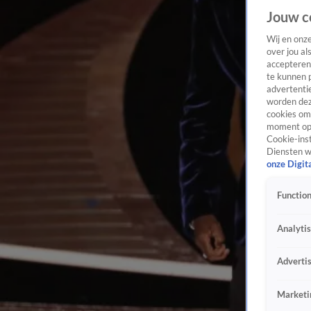
Jouw c
Wij en onz
over jou al
accepteren
te kunnen 
advertentie
worden dez
cookies om 
moment opn
Cookie-inst
Diensten w
onze Digit
Function
Analyti
Adverti
Marketi