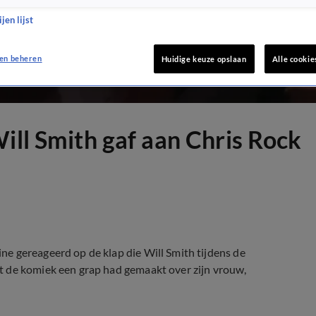
jen lijst
en beheren
Huidige keuze opslaan
Alle cookie
ill Smith gaf aan Chris Rock
e gereageerd op de klap die Will Smith tijdens de
t de komiek een grap had gemaakt over zijn vrouw,