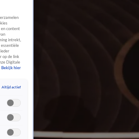
 verzamelen
okies
 en content
van
ing intrekt,
 essentiële
 ieder
 op de link
nze Digitale
Bekijk hier
Altijd actief