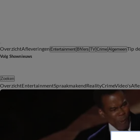
Overzicht
Afleveringen
Tip d
Entertainment
BN'ers
TV
Crime
Algemeen
Volg Shownieuws
Zoeken
Overzicht
Entertainment
Spraakmakend
Reality
Crime
Video's
Afl