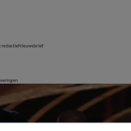
e redactie
Nieuwsbrief
everingen