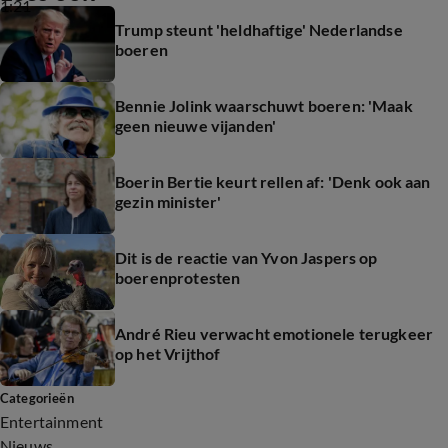
1:21
Trump steunt 'heldhaftige' Nederlandse
boeren
Bennie Jolink waarschuwt boeren: 'Maak
geen nieuwe vijanden'
Boerin Bertie keurt rellen af: 'Denk ook aan
gezin minister'
Dit is de reactie van Yvon Jaspers op
boerenprotesten
André Rieu verwacht emotionele terugkeer
op het Vrijthof
Categorieën
Entertainment
Nieuws