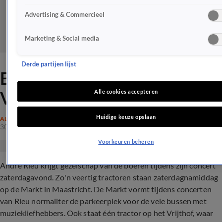
Advertising & Commercieel
Marketing & Social media
Derde partijen lijst
Boerenactie bij
Vrijthofconcert André Rieu
Alle cookies accepteren
Huidige keuze opslaan
ALGEMEEN
30 juli 2022, 19:46
Voorkeuren beheren
André Rieu krijgt gezelschap van de boeren tijdens zijn concert
zaterdagavond. Zo'n veertig tractoren staan zaterdagnamiddag
op de Markt in Maastricht. De Markt vormt tijdens concerten
van Rieu normaliter de parkeerplek voor de vele bussen met
muziekliefhebbers. Ook staat één tractor op het Vrijthof, waar