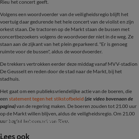
Rieu het concert geeft.
Volgens een woordvoerder van de veiligheidsregio blijft het
voertuig daar gedurende het hele concert van de violist en zijn
orkest staan. De tractoren op de Markt staan de bussen met
concertbezoekers volgens de woordvoerder niet in de weg. Ze
staan aan de zijkant van het plein geparkeerd. "Er is genoeg
ruimte voor de bussen", aldus de woordvoerder.
De trekkers vertrokken eerder deze middag vanaf MVV-stadion
De Geusselt en reden door de stad naar de Markt, bij het
stadhuis.
Het gaat om een publieksvriendelijke actie van de boeren, die
een
statement tegen het stikstofbeleid
(zie video bovenaan de
pagina)
van de regering maken. De boeren zouden tot 21.00 uur
op de Markt willen blijven, aldus de veiligheidsregio. Om 21.00
De Vrijthofconcerten van Rieu
uur begint het concert van Rieu.
Lees ook