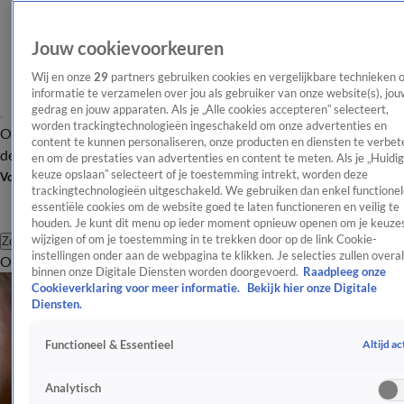
Jouw cookievoorkeuren
Wij en onze
29
partners gebruiken cookies en vergelijkbare technieken 
informatie te verzamelen over jou als gebruiker van onze website(s), jou
gedrag en jouw apparaten. Als je „Alle cookies accepteren” selecteert,
worden trackingtechnologieën ingeschakeld om onze advertenties en
Overzicht
Afleveringen
Tip
Entertainment
BN'ers
TV
Crime
Algemeen
content te kunnen personaliseren, onze producten en diensten te verbet
de redactie
Nieuwsbrief
en om de prestaties van advertenties en content te meten. Als je „Huidi
keuze opslaan” selecteert of je toestemming intrekt, worden deze
Volg Shownieuws
trackingtechnologieën uitgeschakeld. We gebruiken dan enkel functionel
essentiële cookies om de website goed te laten functioneren en veilig te
houden. Je kunt dit menu op ieder moment opnieuw openen om je keuzes
wijzigen of om je toestemming in te trekken door op de link Cookie-
Zoeken
instellingen onder aan de webpagina te klikken. Je selecties zullen overal
Overzicht
Entertainment
Spraakmakend
Reality
Crime
Video's
Afl
binnen onze Digitale Diensten worden doorgevoerd.
Raadpleeg onze
Cookieverklaring voor meer informatie.
Bekijk hier onze Digitale
Diensten.
Altijd ac
Functioneel & Essentieel
Analytisch