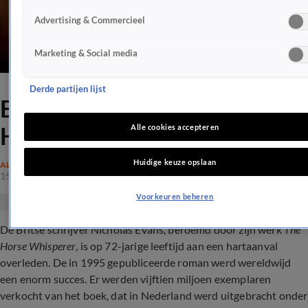
Advertising & Commercieel
Marketing & Social media
Derde partijen lijst
Britse schrijver van The
Horse Whisperer overleden
Alle cookies accepteren
Huidige keuze opslaan
ALGEMEEN
15 aug 2022, 14:38
Voorkeuren beheren
De Britse schrijver Nicholas Evans, beroemd door zijn werk
The
Horse Whisperer
, is op 72-jarige leeftijd aan een hartaanval
overleden. De in 1995 gepubliceerde roman werd wereldwijd
een enorm succes. Er werden vijftien miljoen exemplaren
verkocht van het boek, dat in Nederland werd uitgebracht onder