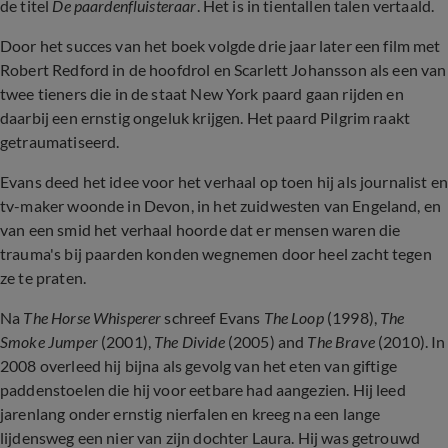
de titel
De paardenfluisteraar
. Het is in tientallen talen vertaald.
Door het succes van het boek volgde drie jaar later een film met
Robert Redford in de hoofdrol en Scarlett Johansson als een van
twee tieners die in de staat New York paard gaan rijden en
daarbij een ernstig ongeluk krijgen. Het paard Pilgrim raakt
getraumatiseerd.
Evans deed het idee voor het verhaal op toen hij als journalist en
tv-maker woonde in Devon, in het zuidwesten van Engeland, en
van een smid het verhaal hoorde dat er mensen waren die
trauma's bij paarden konden wegnemen door heel zacht tegen
ze te praten.
Na
The Horse Whisperer
schreef Evans
The Loop
(1998),
The
Smoke Jumper
(2001),
The Divide
(2005) and
The Brave
(2010). In
2008 overleed hij bijna als gevolg van het eten van giftige
paddenstoelen die hij voor eetbare had aangezien. Hij leed
jarenlang onder ernstig nierfalen en kreeg na een lange
lijdensweg een nier van zijn dochter Laura. Hij was getrouwd