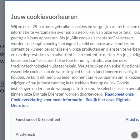
Jouw cookievoorkeuren
Wij en onze
29
partners gebruiken cookies en vergelijkbare technieken 
informatie te verzamelen over jou als gebruiker van onze website(s), jou
gedrag en jouw apparaten. Als je „Alle cookies accepteren” selecteert,
worden trackingtechnologieën ingeschakeld om onze advertenties en
Overzicht
Afleveringen
Tip
Entertainment
BN'ers
TV
Crime
Algemeen
content te kunnen personaliseren, onze producten en diensten te verbet
de redactie
Nieuwsbrief
en om de prestaties van advertenties en content te meten. Als je „Huidi
keuze opslaan” selecteert of je toestemming intrekt, worden deze
Volg Shownieuws
trackingtechnologieën uitgeschakeld. We gebruiken dan enkel functionel
essentiële cookies om de website goed te laten functioneren en veilig te
houden. Je kunt dit menu op ieder moment opnieuw openen om je keuzes
wijzigen of om je toestemming in te trekken door op de link Cookie-
Zoeken
instellingen onder aan de webpagina te klikken. Je selecties zullen overal
Overzicht
Entertainment
Spraakmakend
Reality
Crime
Video's
Afl
binnen onze Digitale Diensten worden doorgevoerd.
Raadpleeg onze
Cookieverklaring voor meer informatie.
Bekijk hier onze Digitale
Diensten.
Altijd ac
Functioneel & Essentieel
Analytisch