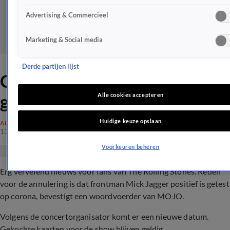
Advertising & Commercieel
Marketing & Social media
Derde partijen lijst
Concert The Rolling Stones
geannuleerd
Alle cookies accepteren
Huidige keuze opslaan
ALGEMEEN
13 juni 2022, 18:16
Voorkeuren beheren
Erg vervelend nieuws voor fans van The Rolling Stones. Reden
voor de annulering is dat frontman Mick Jagger positief is getest
op corona, bevestigt een woordvoerder van MOJO.
Volgens de concertorganisator komt er een nieuwe datum.
Gekochte kaarten voor de show blijven geldig.