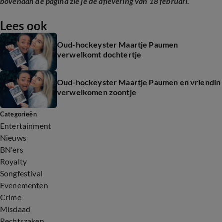
bovenaan de pagina zie je de aflevering van 18 februari.
Lees ook
Oud-hockeyster Maartje Paumen
verwelkomt dochtertje
Oud-hockeyster Maartje Paumen en vriendin
verwelkomen zoontje
Categorieën
Entertainment
Nieuws
BN'ers
Royalty
Songfestival
Evenementen
Crime
Misdaad
Rechtszaken