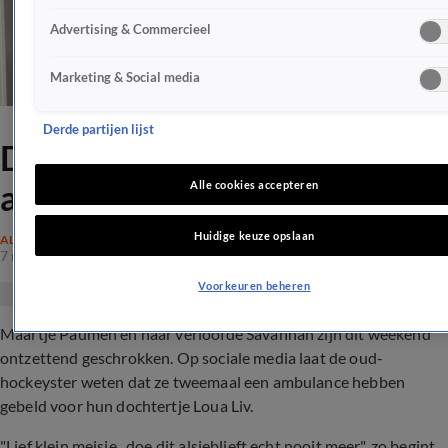
Advertising & Commercieel
Marketing & Social media
Derde partijen lijst
Dochtertje Maartje Paumen
afgevoerd met ambulance
Alle cookies accepteren
Huidige keuze opslaan
ALGEMEEN
7 mrt 2023, 09:09
Voorkeuren beheren
Maartje Paumen en haar verloofde Savannah zijn dit weekend
ontzettend geschrokken. Op sociale media laat de oud-
hockeyster weten dat ze tweemaal een ambulance hebben
gebeld voor hun dochtertje Loua Liv.
"Lief klein meisje.. doe dit alsjeblieft echt nooit meer", zo begint