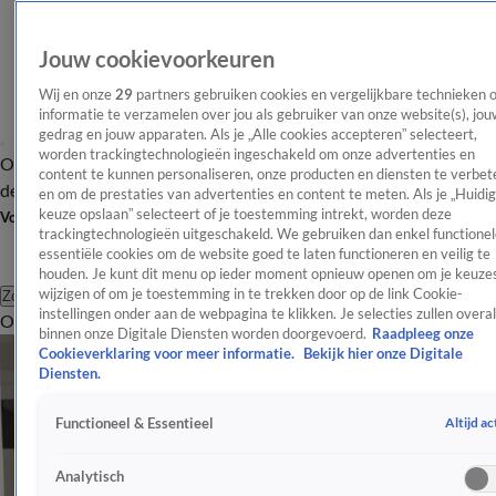
Jouw cookievoorkeuren
Wij en onze
29
partners gebruiken cookies en vergelijkbare technieken 
informatie te verzamelen over jou als gebruiker van onze website(s), jou
gedrag en jouw apparaten. Als je „Alle cookies accepteren” selecteert,
worden trackingtechnologieën ingeschakeld om onze advertenties en
Overzicht
Afleveringen
Tip
Entertainment
BN'ers
TV
Crime
Algemeen
content te kunnen personaliseren, onze producten en diensten te verbet
de redactie
Nieuwsbrief
en om de prestaties van advertenties en content te meten. Als je „Huidi
keuze opslaan” selecteert of je toestemming intrekt, worden deze
Volg Shownieuws
trackingtechnologieën uitgeschakeld. We gebruiken dan enkel functionel
essentiële cookies om de website goed te laten functioneren en veilig te
houden. Je kunt dit menu op ieder moment opnieuw openen om je keuzes
wijzigen of om je toestemming in te trekken door op de link Cookie-
Zoeken
instellingen onder aan de webpagina te klikken. Je selecties zullen overal
Overzicht
Entertainment
Spraakmakend
Reality
Crime
Video's
Afl
binnen onze Digitale Diensten worden doorgevoerd.
Raadpleeg onze
Cookieverklaring voor meer informatie.
Bekijk hier onze Digitale
Diensten.
Altijd ac
Functioneel & Essentieel
Analytisch