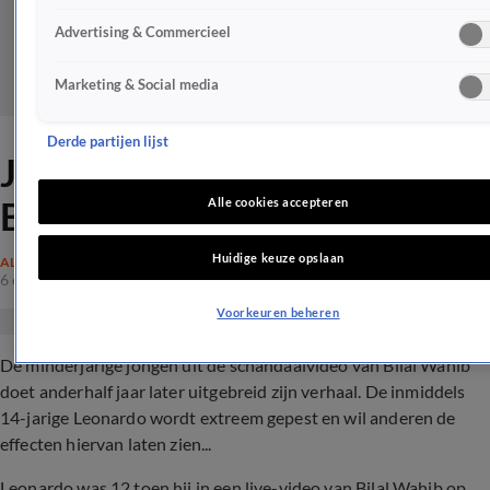
Advertising & Commercieel
Marketing & Social media
Derde partijen lijst
Jongen uit schandaalvideo
Bilal Wahib doet zijn verhaal
Alle cookies accepteren
Huidige keuze opslaan
ALGEMEEN
6 okt 2022, 22:03
Voorkeuren beheren
De minderjarige jongen uit de schandaalvideo van Bilal Wahib
doet anderhalf jaar later uitgebreid zijn verhaal. De inmiddels
14-jarige Leonardo wordt extreem gepest en wil anderen de
effecten hiervan laten zien...
Leonardo was 12 toen hij in een live-video van Bilal Wahib op