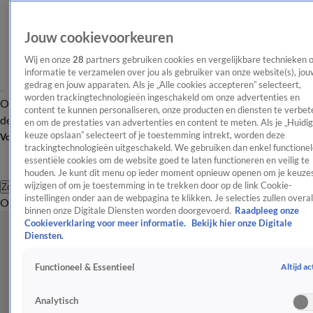
Jouw cookievoorkeuren
Wij en onze
28
partners gebruiken cookies en vergelijkbare technieken 
informatie te verzamelen over jou als gebruiker van onze website(s), jou
gedrag en jouw apparaten. Als je „Alle cookies accepteren” selecteert,
worden trackingtechnologieën ingeschakeld om onze advertenties en
Overzicht
Afleveringen
Tip
Entertainment
BN'ers
TV
Crime
Algemeen
content te kunnen personaliseren, onze producten en diensten te verbet
de redactie
Nieuwsbrief
en om de prestaties van advertenties en content te meten. Als je „Huidi
keuze opslaan” selecteert of je toestemming intrekt, worden deze
Volg Shownieuws
trackingtechnologieën uitgeschakeld. We gebruiken dan enkel functionel
essentiële cookies om de website goed te laten functioneren en veilig te
houden. Je kunt dit menu op ieder moment opnieuw openen om je keuzes
wijzigen of om je toestemming in te trekken door op de link Cookie-
Zoeken
instellingen onder aan de webpagina te klikken. Je selecties zullen overal
Overzicht
Entertainment
Spraakmakend
Reality
Crime
Video's
Afl
binnen onze Digitale Diensten worden doorgevoerd.
Raadpleeg onze
Cookieverklaring voor meer informatie.
Bekijk hier onze Digitale
Diensten.
Altijd ac
Functioneel & Essentieel
Analytisch