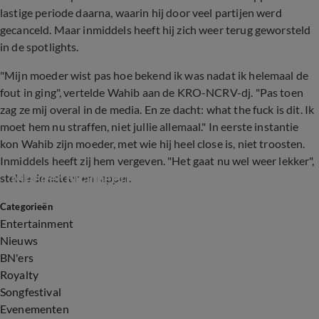
lastige periode daarna, waarin hij door veel partijen werd
gecanceld. Maar inmiddels heeft hij zich weer terug geworsteld
in de spotlights.
"Mijn moeder wist pas hoe bekend ik was nadat ik helemaal de
fout in ging", vertelde Wahib aan de KRO-NCRV-dj. "Pas toen
zag ze mij overal in de media. En ze dacht: what the fuck is dit. Ik
moet hem nu straffen, niet jullie allemaal." In eerste instantie
kon Wahib zijn moeder, met wie hij heel close is, niet troosten.
Inmiddels heeft zij hem vergeven. "Het gaat nu wel weer lekker",
Moeder Bilal heeft hem vergeven
stelde de acteur en rapper.
Categorieën
2:52
Entertainment
Nieuws
BN'ers
Royalty
Songfestival
Evenementen