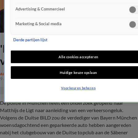
Advertising & Commercieel
Marketing & Social media
Derde partijen lijst
'Matthijs de Ligt rijdt door na
verkeersongeluk'
Alle cookies accepteren
Huidige keuze opslaan
ALGEMEEN
9 aug 2024, 10:10
Voorkeuren beheren
De politie in München heeft een onderzoek geopend naar
Matthijs de Ligt naar aanleiding van een verkeersongeluk.
Volgens de Duitse BILD zou de verdediger van Bayern München
woensdagochtend een geparkeerde auto hebben aangereden
nabij het clubgebouw van de Duitse topclub aan de Säbener