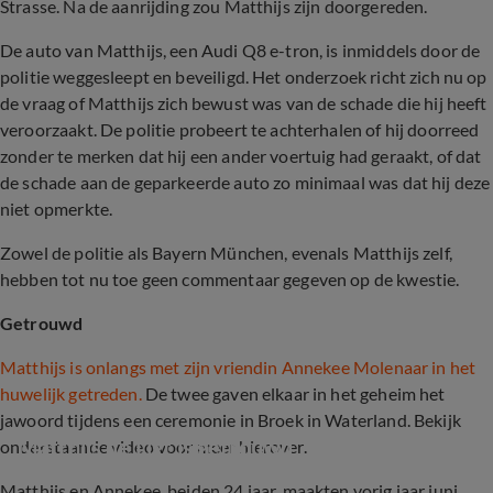
Strasse. Na de aanrijding zou Matthijs zijn doorgereden.
De auto van Matthijs, een Audi Q8 e-tron, is inmiddels door de
politie weggesleept en beveiligd. Het onderzoek richt zich nu op
de vraag of Matthijs zich bewust was van de schade die hij heeft
veroorzaakt. De politie probeert te achterhalen of hij doorreed
zonder te merken dat hij een ander voertuig had geraakt, of dat
de schade aan de geparkeerde auto zo minimaal was dat hij deze
niet opmerkte.
Zowel de politie als Bayern München, evenals Matthijs zelf,
hebben tot nu toe geen commentaar gegeven op de kwestie.
Getrouwd
Matthijs is onlangs met zijn vriendin Annekee Molenaar in het
huwelijk getreden.
De twee gaven elkaar in het geheim het
jawoord tijdens een ceremonie in Broek in Waterland. Bekijk
Matthijs de Ligt is getrouwd
onderstaande video voor meer hierover.
Matthijs en Annekee, beiden 24 jaar, maakten vorig jaar juni