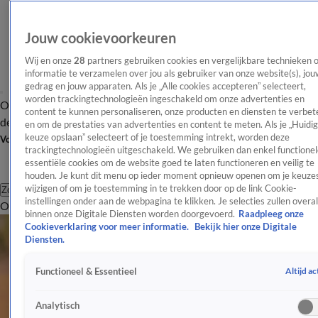
Jouw cookievoorkeuren
Wij en onze
28
partners gebruiken cookies en vergelijkbare technieken 
informatie te verzamelen over jou als gebruiker van onze website(s), jou
gedrag en jouw apparaten. Als je „Alle cookies accepteren” selecteert,
worden trackingtechnologieën ingeschakeld om onze advertenties en
Overzicht
Afleveringen
Tip
Entertainment
BN'ers
TV
Crime
Algemeen
content te kunnen personaliseren, onze producten en diensten te verbet
de redactie
Nieuwsbrief
en om de prestaties van advertenties en content te meten. Als je „Huidi
keuze opslaan” selecteert of je toestemming intrekt, worden deze
Volg Shownieuws
trackingtechnologieën uitgeschakeld. We gebruiken dan enkel functionel
essentiële cookies om de website goed te laten functioneren en veilig te
houden. Je kunt dit menu op ieder moment opnieuw openen om je keuzes
wijzigen of om je toestemming in te trekken door op de link Cookie-
Zoeken
instellingen onder aan de webpagina te klikken. Je selecties zullen overal
Overzicht
Entertainment
Spraakmakend
Reality
Crime
Video's
Afl
binnen onze Digitale Diensten worden doorgevoerd.
Raadpleeg onze
Cookieverklaring voor meer informatie.
Bekijk hier onze Digitale
Diensten.
Altijd ac
Functioneel & Essentieel
Analytisch