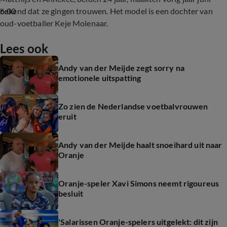
6:00
bekend dat ze gingen trouwen. Het model is een dochter van
oud-voetballer Keje Molenaar.
Lees ook
Andy van der Meijde zegt sorry na
emotionele uitspatting
Zo zien de Nederlandse voetbalvrouwen
eruit
Andy van der Meijde haalt snoeihard uit naar
Oranje
Oranje-speler Xavi Simons neemt rigoureus
besluit
'Salarissen Oranje-spelers uitgelekt: dit zijn