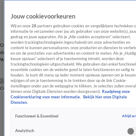
Jouw cookievoorkeuren
Wij en onze
28
partners gebruiken cookies en vergelijkbare technieken 
informatie te verzamelen over jou als gebruiker van onze website(s), jou
gedrag en jouw apparaten. Als je „Alle cookies accepteren” selecteert,
worden trackingtechnologieën ingeschakeld om onze advertenties en
Overzicht
Afleveringen
Tip
Entertainment
BN'ers
TV
Crime
Algemeen
content te kunnen personaliseren, onze producten en diensten te verbet
de redactie
Nieuwsbrief
en om de prestaties van advertenties en content te meten. Als je „Huidi
keuze opslaan” selecteert of je toestemming intrekt, worden deze
Volg Shownieuws
trackingtechnologieën uitgeschakeld. We gebruiken dan enkel functionel
essentiële cookies om de website goed te laten functioneren en veilig te
houden. Je kunt dit menu op ieder moment opnieuw openen om je keuzes
wijzigen of om je toestemming in te trekken door op de link Cookie-
Zoeken
instellingen onder aan de webpagina te klikken. Je selecties zullen overal
Overzicht
Entertainment
Spraakmakend
Reality
Crime
Video's
Afl
binnen onze Digitale Diensten worden doorgevoerd.
Raadpleeg onze
Cookieverklaring voor meer informatie.
Bekijk hier onze Digitale
Diensten.
Altijd ac
Functioneel & Essentieel
Analytisch