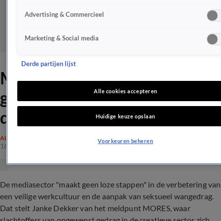
Advertising & Commercieel
Marketing & Social media
Derde partijen lijst
MORES: mediasector maakt
geen loze stappen in MeToo-
Alle cookies accepteren
dossier
Huidige keuze opslaan
ALGEMEEN
Voorkeuren beheren
16 mrt 2022, 18:01
De mediasector "maakt geen loze stappen" in de verbetering van
een veilige werkcultuur en de aanpak van seksueel wangedrag.
Dat stelt Janke Dekker van het meldpunt MORES, waar
slachtoffers van ongewenst gedrag in de creatieve sector zich