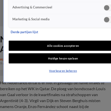
Advertising & Commercieel
Marketing & Social media
Derde partijen lijst
Nederlands elftal verliest van
Argentinië na strafschoppen
Alle cookies accepteren
Huidige keuze opslaan
ALGEMEEN
9 dec 2022, 22:59
Voorkeuren beheren
Het Nederlands elftal is er niet in geslaagd de halve finales te
bereiken op het WK in Qatar. De ploeg van bondscoach Louis
van Gaal verloor in de kwartfinales na strafschoppen van
Argentinië (4-3). Virgil van Dijk en Steven Berghuis misten
namens Oranje, Enzo Fernández schoot naast bij de