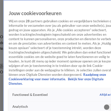
Jouw cookievoorkeuren
Wij en onze
28
partners gebruiken cookies en vergelijkbare technieken 
informatie te verzamelen over jou als gebruiker van onze website(s), jou
gedrag en jouw apparaten. Als je „Alle cookies accepteren” selecteert,
worden trackingtechnologieën ingeschakeld om onze advertenties en
Overzicht
Afleveringen
Tip
Entertainment
BN'ers
TV
Crime
Algemeen
content te kunnen personaliseren, onze producten en diensten te verbet
de redactie
Nieuwsbrief
en om de prestaties van advertenties en content te meten. Als je „Huidi
keuze opslaan” selecteert of je toestemming intrekt, worden deze
Volg Shownieuws
trackingtechnologieën uitgeschakeld. We gebruiken dan enkel functionel
essentiële cookies om de website goed te laten functioneren en veilig te
houden. Je kunt dit menu op ieder moment opnieuw openen om je keuzes
wijzigen of om je toestemming in te trekken door op de link Cookie-
Zoeken
instellingen onder aan de webpagina te klikken. Je selecties zullen overal
Overzicht
Entertainment
Spraakmakend
Reality
Crime
Video's
Afl
binnen onze Digitale Diensten worden doorgevoerd.
Raadpleeg onze
Cookieverklaring voor meer informatie.
Bekijk hier onze Digitale
Diensten.
Altijd ac
Functioneel & Essentieel
Analytisch