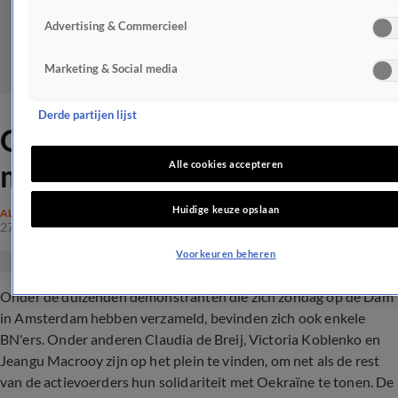
Advertising & Commercieel
Marketing & Social media
Derde partijen lijst
Ook BN'ers tonen solidariteit
met Oekraïne op Dam
Alle cookies accepteren
Huidige keuze opslaan
ALGEMEEN
27 feb 2022, 16:35
Voorkeuren beheren
Onder de duizenden demonstranten die zich zondag op de Dam
in Amsterdam hebben verzameld, bevinden zich ook enkele
BN'ers. Onder anderen Claudia de Breij, Victoria Koblenko en
Jeangu Macrooy zijn op het plein te vinden, om net als de rest
van de actievoerders hun solidariteit met Oekraïne te tonen. De