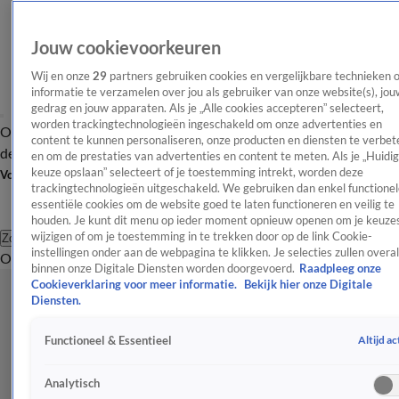
Jouw cookievoorkeuren
Wij en onze
29
partners gebruiken cookies en vergelijkbare technieken 
informatie te verzamelen over jou als gebruiker van onze website(s), jou
gedrag en jouw apparaten. Als je „Alle cookies accepteren” selecteert,
worden trackingtechnologieën ingeschakeld om onze advertenties en
Overzicht
Afleveringen
Tip
Entertainment
BN'ers
TV
Crime
Algemeen
content te kunnen personaliseren, onze producten en diensten te verbet
de redactie
Nieuwsbrief
en om de prestaties van advertenties en content te meten. Als je „Huidi
keuze opslaan” selecteert of je toestemming intrekt, worden deze
Volg Shownieuws
trackingtechnologieën uitgeschakeld. We gebruiken dan enkel functionel
essentiële cookies om de website goed te laten functioneren en veilig te
houden. Je kunt dit menu op ieder moment opnieuw openen om je keuzes
wijzigen of om je toestemming in te trekken door op de link Cookie-
Zoeken
instellingen onder aan de webpagina te klikken. Je selecties zullen overal
Overzicht
Entertainment
Spraakmakend
Reality
Crime
Video's
Afl
binnen onze Digitale Diensten worden doorgevoerd.
Raadpleeg onze
Cookieverklaring voor meer informatie.
Bekijk hier onze Digitale
Diensten.
Altijd ac
Functioneel & Essentieel
Analytisch