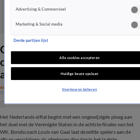
Advertising & Commercieel
Marketing & Social media
Derde partijen lijst
Oranje begint met
ongewijzigde ploeg aan
Alle cookies accepteren
achtste finale tegen VS
Huidige keuze opslaan
ALGEMEEN
Voorkeuren beheren
3 dec 2022, 15:12
Het Nederlands elftal begint met een ongewijzigde ploeg aan
het duel met de Verenigde Staten in de achtste finales van het
WK. Bondscoach Louis van Gaal laat dezelfde spelers aan de
aftrap verschijnen als afgelopen dinsdag in het laatste