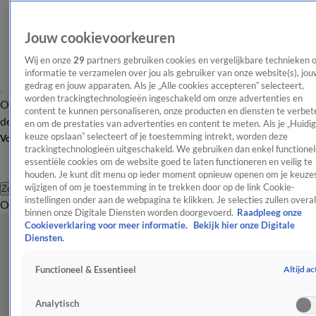
Jouw cookievoorkeuren
Wij en onze
29
partners gebruiken cookies en vergelijkbare technieken 
informatie te verzamelen over jou als gebruiker van onze website(s), jou
gedrag en jouw apparaten. Als je „Alle cookies accepteren” selecteert,
worden trackingtechnologieën ingeschakeld om onze advertenties en
Overzicht
Afleveringen
Tip
Entertainment
BN'ers
TV
Crime
Algemeen
content te kunnen personaliseren, onze producten en diensten te verbet
de redactie
Nieuwsbrief
en om de prestaties van advertenties en content te meten. Als je „Huidi
keuze opslaan” selecteert of je toestemming intrekt, worden deze
Volg Shownieuws
trackingtechnologieën uitgeschakeld. We gebruiken dan enkel functionel
essentiële cookies om de website goed te laten functioneren en veilig te
houden. Je kunt dit menu op ieder moment opnieuw openen om je keuzes
wijzigen of om je toestemming in te trekken door op de link Cookie-
Zoeken
instellingen onder aan de webpagina te klikken. Je selecties zullen overal
Overzicht
Entertainment
Spraakmakend
Reality
Crime
Video's
Afl
binnen onze Digitale Diensten worden doorgevoerd.
Raadpleeg onze
Cookieverklaring voor meer informatie.
Bekijk hier onze Digitale
Diensten.
Altijd ac
Functioneel & Essentieel
Analytisch