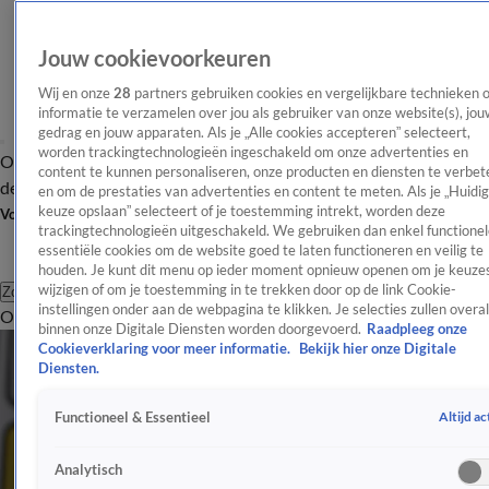
Jouw cookievoorkeuren
Wij en onze
28
partners gebruiken cookies en vergelijkbare technieken 
informatie te verzamelen over jou als gebruiker van onze website(s), jou
gedrag en jouw apparaten. Als je „Alle cookies accepteren” selecteert,
worden trackingtechnologieën ingeschakeld om onze advertenties en
Overzicht
Afleveringen
Tip
Entertainment
BN'ers
TV
Crime
Algemeen
content te kunnen personaliseren, onze producten en diensten te verbet
de redactie
Nieuwsbrief
en om de prestaties van advertenties en content te meten. Als je „Huidi
keuze opslaan” selecteert of je toestemming intrekt, worden deze
Volg Shownieuws
trackingtechnologieën uitgeschakeld. We gebruiken dan enkel functionel
essentiële cookies om de website goed te laten functioneren en veilig te
houden. Je kunt dit menu op ieder moment opnieuw openen om je keuzes
wijzigen of om je toestemming in te trekken door op de link Cookie-
Zoeken
instellingen onder aan de webpagina te klikken. Je selecties zullen overal
Overzicht
Entertainment
Spraakmakend
Reality
Crime
Video's
Afl
binnen onze Digitale Diensten worden doorgevoerd.
Raadpleeg onze
Cookieverklaring voor meer informatie.
Bekijk hier onze Digitale
Diensten.
Altijd ac
Functioneel & Essentieel
Analytisch