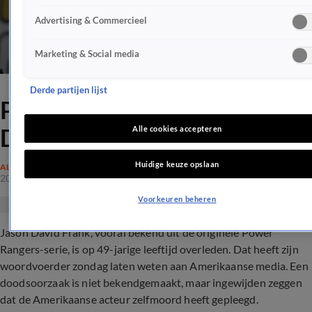
Advertising & Commercieel
Marketing & Social media
Derde partijen lijst
Power Ranger-acteur Jason
David Frank overleden
Alle cookies accepteren
Huidige keuze opslaan
ALGEMEEN
20 nov 2022, 20:15
Voorkeuren beheren
Jason David Frank, vooral bekend uit de originele Power
Rangers-serie, is op 49-jarige leeftijd overleden. Dat heeft zijn
woordvoerder zondag laten weten aan Amerikaanse media. Een
doodsoorzaak is niet bekendgemaakt, maar ingewijden zeggen
dat de Amerikaanse acteur zelfmoord heeft gepleegd.