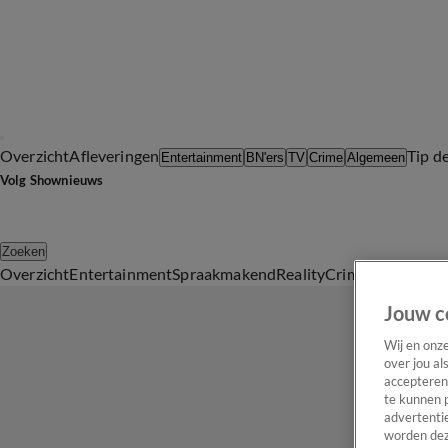
Overzicht
Afleveringen
Tip d
Entertainment
BN'ers
TV
Crime
Algemeen
Volg Shownieuws
Zoeken
Overzicht
Entertainment
Spraakmakend
Reality
Crime
Video's
Afl
Jouw c
Wij en onz
over jou al
accepteren
te kunnen 
advertentie
worden dez