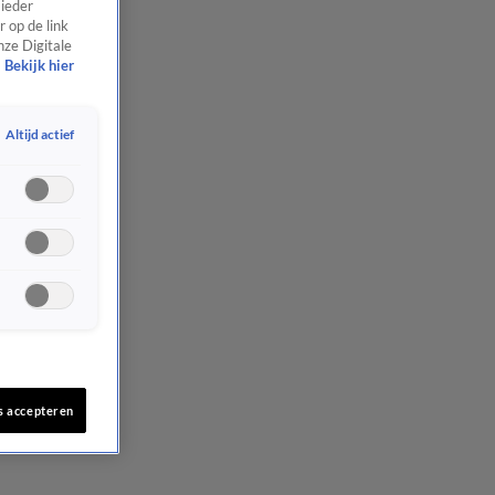
 ieder
 op de link
nze Digitale
Bekijk hier
Altijd actief
s accepteren