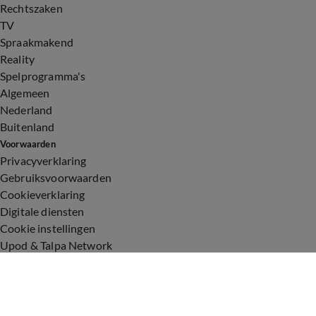
Rechtszaken
TV
Spraakmakend
Reality
Spelprogramma's
Algemeen
Nederland
Buitenland
Voorwaarden
Privacyverklaring
Gebruiksvoorwaarden
Cookieverklaring
Digitale diensten
Cookie instellingen
Upod & Talpa Network
Adverteren
Vacatures
Publieksservice
Toegankelijkheid