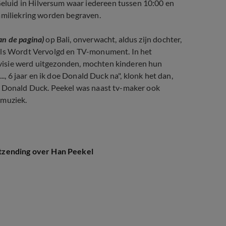
luid in Hilversum waar iedereen tussen 10:00 en
familiekring worden begraven.
an de pagina)
op Bali, onverwacht, aldus zijn dochter,
 als Wordt Vervolgd en TV-monument. In het
visie werd uitgezonden, mochten kinderen hun
.., 6 jaar en ik doe Donald Duck na", klonk het dan,
n Donald Duck. Peekel was naast tv-maker ook
 muziek.
tzending over Han Peekel