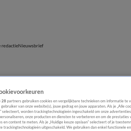
e redactie
Nieuwsbrief
everingen
ookievoorkeuren
e
28
partners gebruiken cookies en vergelijkbare technieken om informatie te
s gebruiker van onze website(s), jouw gedrag en jouw apparaten. Als je „Alle co
” selecteert, worden trackingtechnologieën ingeschakeld om onze advertenties
personaliseren, onze producten en diensten te verbeteren en om de prestaties 
s en content te meten. Als je „Huidige keuze opslaan” selecteert of je toestemm
e trackingtechnologieën uitgeschakeld. We gebruiken dan enkel functionele en