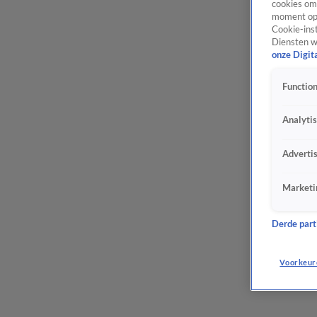
cookies om 
moment opn
Cookie-inst
Diensten w
onze Digit
Function
Analyti
Adverti
Marketi
Derde parti
Voorkeur