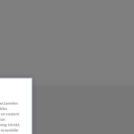
 verzamelen
okies
 en content
van
ing intrekt,
 essentiële