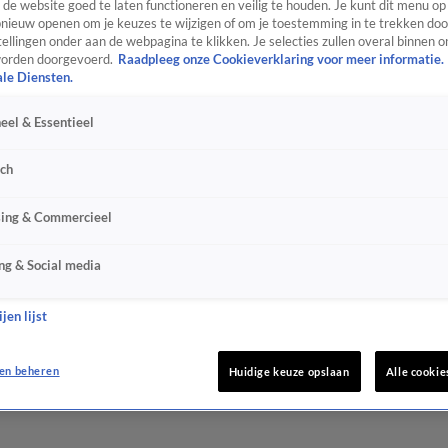
de website goed te laten functioneren en veilig te houden. Je kunt dit menu op
ieuw openen om je keuzes te wijzigen of om je toestemming in te trekken door
ellingen onder aan de webpagina te klikken. Je selecties zullen overal binnen o
orden doorgevoerd.
Raadpleeg onze Cookieverklaring voor meer informatie.
ale Diensten.
eel & Essentieel
sch
sing & Commercieel
ng & Social media
jen lijst
en beheren
Huidige keuze opslaan
Alle cookie