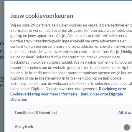
Jouw cookievoorkeuren
Wij en onze
29
partners gebruiken cookies en vergelijkbare technieken 
informatie te verzamelen over jou als gebruiker van onze website(s), jou
gedrag en jouw apparaten. Als je „Alle cookies accepteren” selecteert,
worden trackingtechnologieën ingeschakeld om onze advertenties en
Overzicht
Afleveringen
Tip
Entertainment
BN'ers
TV
Crime
Algemeen
content te kunnen personaliseren, onze producten en diensten te verbet
de redactie
Nieuwsbrief
en om de prestaties van advertenties en content te meten. Als je „Huidi
keuze opslaan” selecteert of je toestemming intrekt, worden deze
Volg Shownieuws
trackingtechnologieën uitgeschakeld. We gebruiken dan enkel functionel
essentiële cookies om de website goed te laten functioneren en veilig te
houden. Je kunt dit menu op ieder moment opnieuw openen om je keuzes
wijzigen of om je toestemming in te trekken door op de link Cookie-
Zoeken
instellingen onder aan de webpagina te klikken. Je selecties zullen overal
Overzicht
Entertainment
Spraakmakend
Reality
Crime
Video's
Afl
binnen onze Digitale Diensten worden doorgevoerd.
Raadpleeg onze
Cookieverklaring voor meer informatie.
Bekijk hier onze Digitale
Diensten.
Altijd ac
Functioneel & Essentieel
Analytisch