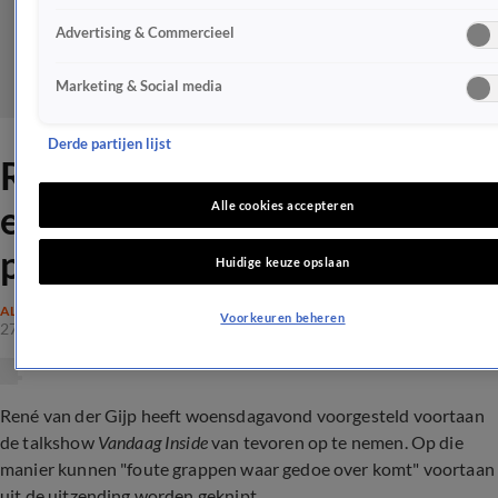
Advertising & Commercieel
Marketing & Social media
Derde partijen lijst
René van der Gijp slikt na
eerste commotie 15 grappen
Alle cookies accepteren
per week in
Huidige keuze opslaan
ALGEMEEN
Voorkeuren beheren
27 apr 2022, 23:34
René van der Gijp heeft woensdagavond voorgesteld voortaan
de talkshow
Vandaag Inside
van tevoren op te nemen. Op die
manier kunnen "foute grappen waar gedoe over komt" voortaan
uit de uitzending worden geknipt.