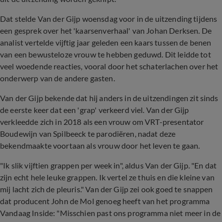
Dat stelde Van der Gijp woensdag voor in de uitzending tijdens
een gesprek over het 'kaarsenverhaal' van Johan Derksen. De
analist vertelde vijftig jaar geleden een kaars tussen de benen
van een bewusteloze vrouw te hebben geduwd. Dit leidde tot
veel woedende reacties, vooral door het schaterlachen over het
onderwerp van de andere gasten.
Van der Gijp bekende dat hij anders in de uitzendingen zit sinds
de eerste keer dat een 'grap' verkeerd viel. Van der Gijp
verkleedde zich in 2018 als een vrouw om VRT-presentator
Boudewijn van Spilbeeck te parodiëren, nadat deze
bekendmaakte voortaan als vrouw door het leven te gaan.
"Ik slik vijftien grappen per week in", aldus Van der Gijp. "En dat
zijn echt hele leuke grappen. Ik vertel ze thuis en die kleine van
mij lacht zich de pleuris." Van der Gijp zei ook goed te snappen
dat producent John de Mol genoeg heeft van het programma
Vandaag Inside: "Misschien past ons programma niet meer in de