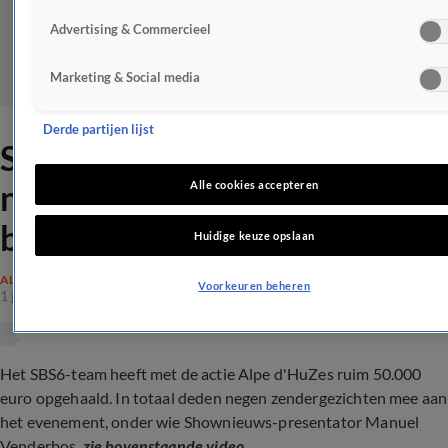
Advertising & Commercieel
Marketing & Social media
Derde partijen lijst
SBS6-sterren verbijten pijn
na Alpe d'Huez-
Alle cookies accepteren
beklimmingen
Huidige keuze opslaan
ALGEMEEN
Voorkeuren beheren
1 juni 2023, 18:48
Het SBS6-team heeft met de actie Alpe d'HuZes ruim 50.000
euro opgehaald. In totaal deden negen zendergezichten mee aan
het evenement, onder wie Shownieuws-presentator Manuel
Venderbos,
zie bovenstaande video.