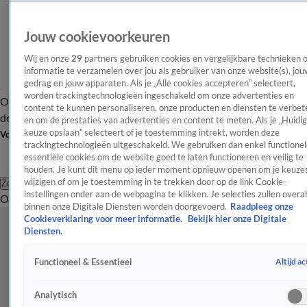
Jouw cookievoorkeuren
Wij en onze
29
partners gebruiken cookies en vergelijkbare technieken 
informatie te verzamelen over jou als gebruiker van onze website(s), jou
gedrag en jouw apparaten. Als je „Alle cookies accepteren” selecteert,
worden trackingtechnologieën ingeschakeld om onze advertenties en
Overzicht
Afleveringen
Tip
Entertainment
BN'ers
TV
Crime
Algemeen
content te kunnen personaliseren, onze producten en diensten te verbet
de redactie
Nieuwsbrief
en om de prestaties van advertenties en content te meten. Als je „Huidi
keuze opslaan” selecteert of je toestemming intrekt, worden deze
Volg Shownieuws
trackingtechnologieën uitgeschakeld. We gebruiken dan enkel functionel
essentiële cookies om de website goed te laten functioneren en veilig te
houden. Je kunt dit menu op ieder moment opnieuw openen om je keuzes
wijzigen of om je toestemming in te trekken door op de link Cookie-
Zoeken
instellingen onder aan de webpagina te klikken. Je selecties zullen overal
Overzicht
Entertainment
Spraakmakend
Reality
Crime
Video's
Afl
binnen onze Digitale Diensten worden doorgevoerd.
Raadpleeg onze
Cookieverklaring voor meer informatie.
Bekijk hier onze Digitale
Diensten.
Altijd ac
Functioneel & Essentieel
Analytisch