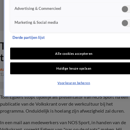
Advertising & Commercieel
Marketing & Social media
Derde partijen lijst
Tom Egbers tijdelijk niet op
tv voor NOS Sport
Alle cookies accepteren
Huidige keuze opslaan
ALGEMEEN
12 mrt 2023, 18:22
Voorkeuren beheren
Tom Egbers stopt tijdelijk als presentator van NOS Sport na een
publicatie van de Volkskrant over de werkcultuur bij het
programma. Onduidelijk is hoelang zijn afwezigheid zal duren.
In een mail aan medewerkers van NOS Sport, in handen van de
Volkskrant, spreekt Egbers van "pas op de plaats" maken. Hij