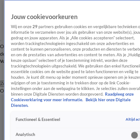
Jouw cookievoorkeuren
Wij en onze
29
partners gebruiken cookies en vergelijkbare technieken 
informatie te verzamelen over jou als gebruiker van onze website(s), jou
gedrag en jouw apparaten. Als je „Alle cookies accepteren” selecteert,
worden trackingtechnologieën ingeschakeld om onze advertenties en
Overzicht
Afleveringen
Tip
Entertainment
BN'ers
TV
Crime
Algemeen
content te kunnen personaliseren, onze producten en diensten te verbet
de redactie
Nieuwsbrief
en om de prestaties van advertenties en content te meten. Als je „Huidi
keuze opslaan” selecteert of je toestemming intrekt, worden deze
Volg Shownieuws
trackingtechnologieën uitgeschakeld. We gebruiken dan enkel functionel
essentiële cookies om de website goed te laten functioneren en veilig te
houden. Je kunt dit menu op ieder moment opnieuw openen om je keuzes
wijzigen of om je toestemming in te trekken door op de link Cookie-
Zoeken
instellingen onder aan de webpagina te klikken. Je selecties zullen overal
Overzicht
Entertainment
Spraakmakend
Reality
Crime
Video's
Afl
binnen onze Digitale Diensten worden doorgevoerd.
Raadpleeg onze
Cookieverklaring voor meer informatie.
Bekijk hier onze Digitale
Diensten.
Altijd ac
Functioneel & Essentieel
Analytisch