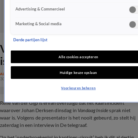
Advertising & Commercieel
Marketing & Social media
Derde partijen lijst
Van der Gijp: 'Kaarsincident
is nooit gebeurd'
Alle cookies accepteren
Huidige keuze opslaan
ALGEMEEN
30 apr 2022, 20:13
Voorkeuren beheren
René van der Gijp is ervan overtuigd dat het kaarsincident
waarover Johan Derksen dinsdag in
Vandaag Inside
sprak niet
waar is. Volgens de presentator is het nooit gebeurd, zo stelt hij
zaterdag in een interview in De telegraaf.
"In het ’onderbroekenlol in kantines-circuit’ heb ik dit al dertig