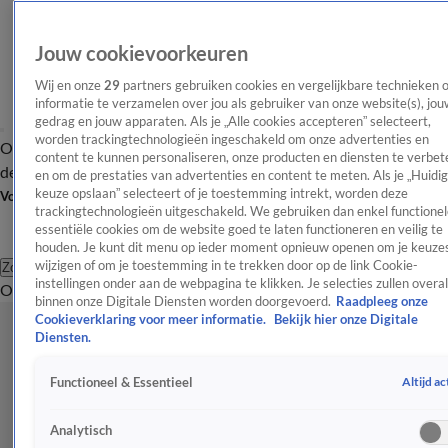
Jouw cookievoorkeuren
Wij en onze
29
partners gebruiken cookies en vergelijkbare technieken 
informatie te verzamelen over jou als gebruiker van onze website(s), jou
gedrag en jouw apparaten. Als je „Alle cookies accepteren” selecteert,
worden trackingtechnologieën ingeschakeld om onze advertenties en
Overzicht
Afleveringen
Tip
Entertainment
BN'ers
TV
Crime
Algemeen
content te kunnen personaliseren, onze producten en diensten te verbet
de redactie
Nieuwsbrief
en om de prestaties van advertenties en content te meten. Als je „Huidi
keuze opslaan” selecteert of je toestemming intrekt, worden deze
Volg Shownieuws
trackingtechnologieën uitgeschakeld. We gebruiken dan enkel functionel
essentiële cookies om de website goed te laten functioneren en veilig te
houden. Je kunt dit menu op ieder moment opnieuw openen om je keuzes
wijzigen of om je toestemming in te trekken door op de link Cookie-
Zoeken
instellingen onder aan de webpagina te klikken. Je selecties zullen overal
Overzicht
Entertainment
Spraakmakend
Reality
Crime
Video's
Afl
binnen onze Digitale Diensten worden doorgevoerd.
Raadpleeg onze
Cookieverklaring voor meer informatie.
Bekijk hier onze Digitale
Diensten.
Altijd ac
Functioneel & Essentieel
Analytisch