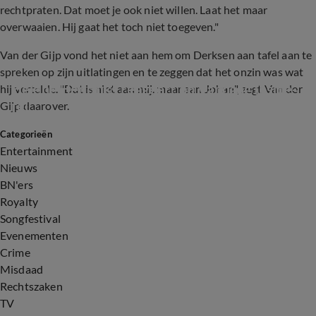
rechtpraten. Dat moet je ook niet willen. Laat het maar
overwaaien. Hij gaat het toch niet toegeven."
Van der Gijp vond het niet aan hem om Derksen aan tafel aan te
spreken op zijn uitlatingen en te zeggen dat het onzin was wat
Helene Hendriks reageert op Vandaag Inside-
hij vertelde. "Dat is niet aan mij, maar aan Johan", zegt Van der
rel
Gijp daarover.
Categorieën
0:24
Entertainment
Nieuws
BN'ers
Royalty
Songfestival
Evenementen
Crime
Misdaad
Rechtszaken
TV