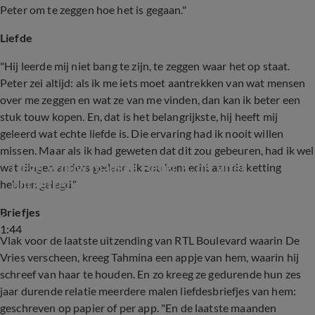
Peter om te zeggen hoe het is gegaan."
Liefde
"Hij leerde mij niet bang te zijn, te zeggen waar het op staat.
Peter zei altijd: als ik me iets moet aantrekken van wat mensen
over me zeggen en wat ze van me vinden, dan kan ik beter een
stuk touw kopen. En, dat is het belangrijkste, hij heeft mij
geleerd wat echte liefde is. Die ervaring had ik nooit willen
missen. Maar als ik had geweten dat dit zou gebeuren, had ik wel
Deze vrouw maakte Peter R. de Vries 
wat dingen anders gedaan. Ik zou hem echt aan de ketting
ontzettend gelukkig
hebben gelegd."
Briefjes
1:44
Vlak voor de laatste uitzending van RTL Boulevard waarin De
Vries verscheen, kreeg Tahmina een appje van hem, waarin hij
schreef van haar te houden. En zo kreeg ze gedurende hun zes
jaar durende relatie meerdere malen liefdesbriefjes van hem:
geschreven op papier of per app. "En de laatste maanden