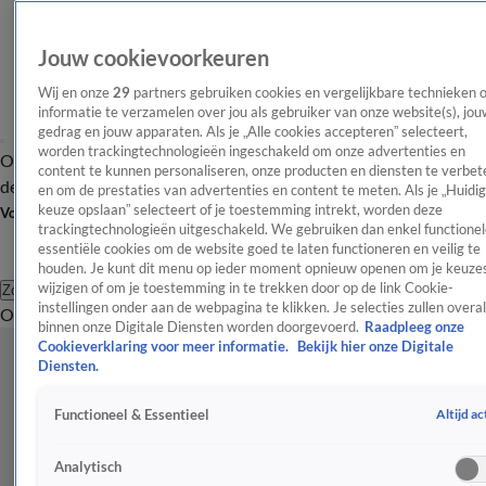
Jouw cookievoorkeuren
Wij en onze
29
partners gebruiken cookies en vergelijkbare technieken 
informatie te verzamelen over jou als gebruiker van onze website(s), jou
gedrag en jouw apparaten. Als je „Alle cookies accepteren” selecteert,
worden trackingtechnologieën ingeschakeld om onze advertenties en
Overzicht
Afleveringen
Tip
Entertainment
BN'ers
TV
Crime
Algemeen
content te kunnen personaliseren, onze producten en diensten te verbet
de redactie
Nieuwsbrief
en om de prestaties van advertenties en content te meten. Als je „Huidi
keuze opslaan” selecteert of je toestemming intrekt, worden deze
Volg Shownieuws
trackingtechnologieën uitgeschakeld. We gebruiken dan enkel functionel
essentiële cookies om de website goed te laten functioneren en veilig te
houden. Je kunt dit menu op ieder moment opnieuw openen om je keuzes
wijzigen of om je toestemming in te trekken door op de link Cookie-
Zoeken
instellingen onder aan de webpagina te klikken. Je selecties zullen overal
Overzicht
Entertainment
Spraakmakend
Reality
Crime
Video's
Afl
binnen onze Digitale Diensten worden doorgevoerd.
Raadpleeg onze
Cookieverklaring voor meer informatie.
Bekijk hier onze Digitale
Diensten.
Altijd ac
Functioneel & Essentieel
Analytisch