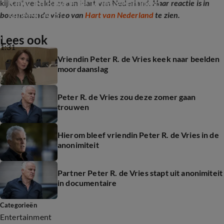
Kelly en Royce de Vries gebruiken 
kijken", vertelde ze aan Hart van Nederland.
Haar reactie is in
spreekrecht
bovenstaande video van
Hart van Nederland
te zien.
Lees ook
1:31
Vriendin Peter R. de Vries keek naar beelden
moordaanslag
Peter R. de Vries zou deze zomer gaan
trouwen
Hierom bleef vriendin Peter R. de Vries in de
anonimiteit
Partner Peter R. de Vries stapt uit anonimiteit
in documentaire
Categorieën
Entertainment