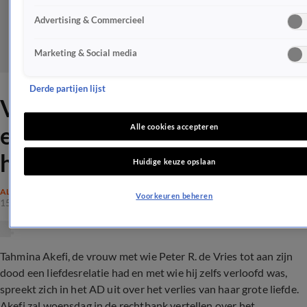
Advertising & Commercieel
Marketing & Social media
Derde partijen lijst
Verloofde Peter R. de Vries
emotioneel: 'Soms geloof ik
Alle cookies accepteren
het nog steeds niet'
Huidige keuze opslaan
ALGEMEEN
Voorkeuren beheren
15 juni 2022, 08:43
Tahmina Akefi, de vrouw met wie Peter R. de Vries tot aan zijn
dood een liefdesrelatie had en met wie hij zelfs verloofd was,
spreekt zich in het AD uit over het verlies van haar grote liefde.
Akefi zal woensdag in de rechtbank vertellen over het