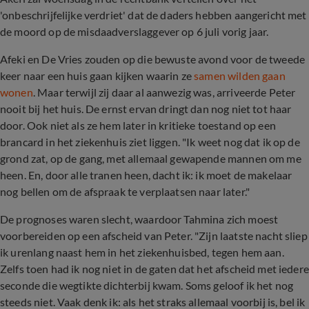
'onbeschrijfelijke verdriet' dat de daders hebben aangericht met
de moord op de misdaadverslaggever op 6 juli vorig jaar.
Afeki en De Vries zouden op die bewuste avond voor de tweede
keer naar een huis gaan kijken waarin ze
samen wilden gaan
wonen
. Maar terwijl zij daar al aanwezig was, arriveerde Peter
nooit bij het huis. De ernst ervan dringt dan nog niet tot haar
door. Ook niet als ze hem later in kritieke toestand op een
brancard in het ziekenhuis ziet liggen. "Ik weet nog dat ik op de
grond zat, op de gang, met allemaal gewapende mannen om me
heen. En, door alle tranen heen, dacht ik: ik moet de makelaar
nog bellen om de afspraak te verplaatsen naar later."
De prognoses waren slecht, waardoor Tahmina zich moest
voorbereiden op een afscheid van Peter. "Zijn laatste nacht sliep
ik urenlang naast hem in het ziekenhuisbed, tegen hem aan.
Zelfs toen had ik nog niet in de gaten dat het afscheid met iedere
seconde die wegtikte dichterbij kwam. Soms geloof ik het nog
steeds niet. Vaak denk ik: als het straks allemaal voorbij is, bel ik