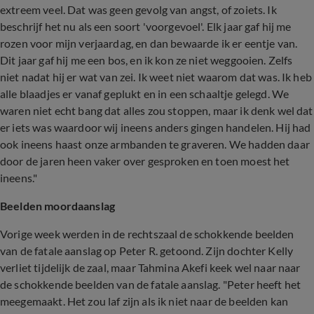
extreem veel. Dat was geen gevolg van angst, of zoiets. Ik
beschrijf het nu als een soort 'voorgevoel'. Elk jaar gaf hij me
rozen voor mijn verjaardag, en dan bewaarde ik er eentje van.
Dit jaar gaf hij me een bos, en ik kon ze niet weggooien. Zelfs
niet nadat hij er wat van zei. Ik weet niet waarom dat was. Ik heb
alle blaadjes er vanaf geplukt en in een schaaltje gelegd. We
waren niet echt bang dat alles zou stoppen, maar ik denk wel dat
er iets was waardoor wij ineens anders gingen handelen. Hij had
ook ineens haast onze armbanden te graveren. We hadden daar
door de jaren heen vaker over gesproken en toen moest het
ineens."
Beelden moordaanslag
Vorige week werden in de rechtszaal de schokkende beelden
van de fatale aanslag op Peter R. getoond. Zijn dochter Kelly
verliet tijdelijk de zaal, maar Tahmina Akefi keek wel naar naar
de schokkende beelden van de fatale aanslag. "Peter heeft het
meegemaakt. Het zou laf zijn als ik niet naar de beelden kan