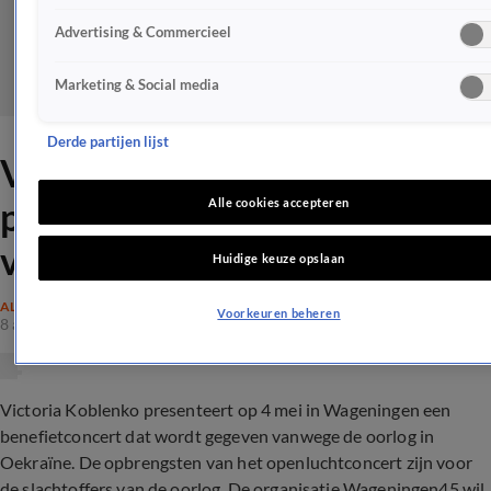
Advertising & Commercieel
Marketing & Social media
Derde partijen lijst
Victoria Koblenko
presenteert benefietconcert
Alle cookies accepteren
voor Oekraïne
Huidige keuze opslaan
ALGEMEEN
Voorkeuren beheren
8 apr 2022, 18:48
Victoria Koblenko presenteert op 4 mei in Wageningen een
benefietconcert dat wordt gegeven vanwege de oorlog in
Oekraïne. De opbrengsten van het openluchtconcert zijn voor
de slachtoffers van de oorlog. De organisatie Wageningen45 wil