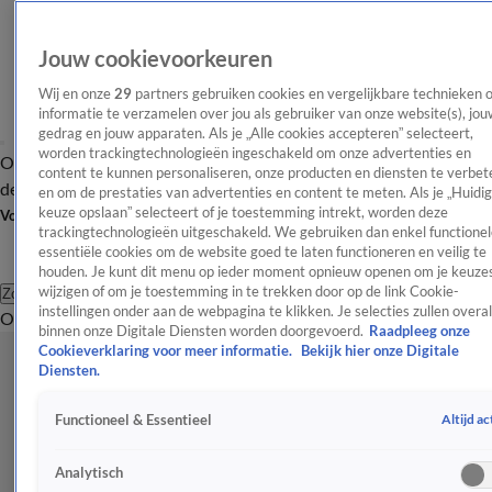
Jouw cookievoorkeuren
Wij en onze
29
partners gebruiken cookies en vergelijkbare technieken 
informatie te verzamelen over jou als gebruiker van onze website(s), jou
gedrag en jouw apparaten. Als je „Alle cookies accepteren” selecteert,
worden trackingtechnologieën ingeschakeld om onze advertenties en
Overzicht
Afleveringen
Tip
Entertainment
BN'ers
TV
Crime
Algemeen
content te kunnen personaliseren, onze producten en diensten te verbet
de redactie
Nieuwsbrief
en om de prestaties van advertenties en content te meten. Als je „Huidi
keuze opslaan” selecteert of je toestemming intrekt, worden deze
Volg Shownieuws
trackingtechnologieën uitgeschakeld. We gebruiken dan enkel functionel
essentiële cookies om de website goed te laten functioneren en veilig te
houden. Je kunt dit menu op ieder moment opnieuw openen om je keuzes
wijzigen of om je toestemming in te trekken door op de link Cookie-
Zoeken
instellingen onder aan de webpagina te klikken. Je selecties zullen overal
Overzicht
Entertainment
Spraakmakend
Reality
Crime
Video's
Afl
binnen onze Digitale Diensten worden doorgevoerd.
Raadpleeg onze
Cookieverklaring voor meer informatie.
Bekijk hier onze Digitale
Diensten.
Altijd ac
Functioneel & Essentieel
Analytisch