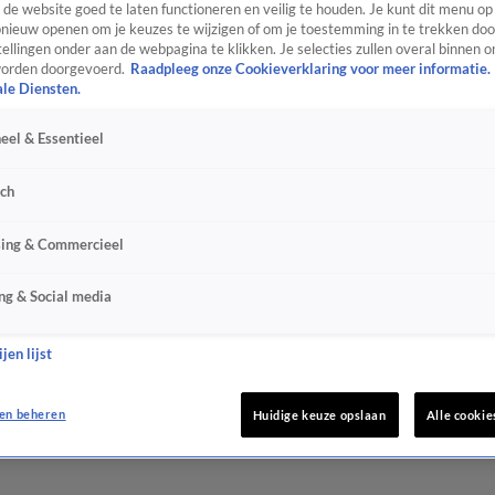
de website goed te laten functioneren en veilig te houden. Je kunt dit menu op
ieuw openen om je keuzes te wijzigen of om je toestemming in te trekken door
ellingen onder aan de webpagina te klikken. Je selecties zullen overal binnen o
orden doorgevoerd.
Raadpleeg onze Cookieverklaring voor meer informatie.
ale Diensten.
eel & Essentieel
sch
sing & Commercieel
ng & Social media
jen lijst
en beheren
Huidige keuze opslaan
Alle cookie