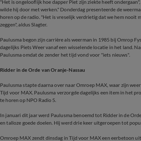
"Het is ongelooflijk hoe dapper Piet zijn ziekte heeft ondergaan"
wilde hij door met werken." Donderdag presenteerde de weerman vo
horen op de radio. "Het is vreselijk verdrietig dat we hem nooit
zeggen", aldus Slagter.
Paulusma begon zijn carrière als weerman in 1985 bij Omrop Fys
dagelijks Piets Weer vanaf een wisselende locatie in het land. N
Paulusma omdat de zender het tijd vond voor "iets nieuws".
Ridder in de Orde van Oranje-Nassau
Paulusma stapte daarna over naar Omroep MAX, waar zijn weerber
Tijd voor MAX. Paulusma verzorgde dagelijks een item in het p
te horen op NPO Radio 5.
In januari dit jaar werd Paulusma benoemd tot Ridder in de Ord
en talloze goede doelen. Hij werd drie keer uitgeroepen tot popu
Omroep MAX zendt dinsdag in Tijd voor MAX een eerbetoon uit 