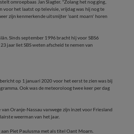
, stelt omroepbaas Jan Slagter. "Zolang het nog ging,
or het laatst op televisie, vrijdag was hij nog te
 meer zijn kenmerkende uitsmijter 'oant moarn' horen
lân. Sinds september 1996 bracht hij voor SBS6
a 23 jaar liet SBS weten afscheid te nemen van
icht op 1 januari 2020 voor het eerst te zien was bij
rogramma. Ook was de meteoroloog twee keer per dag
e van Oranje-Nassau vanwege zijn inzet voor Friesland
lairste weerman van het jaar.
aan Piet Paulusma met als titel Oant Moarn.