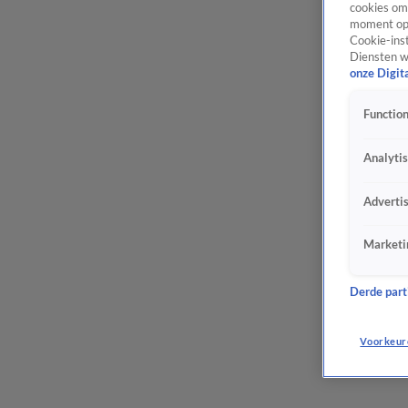
cookies om 
moment opn
Cookie-inst
Diensten w
onze Digit
Function
Analyti
Adverti
Marketi
Derde parti
Voorkeur