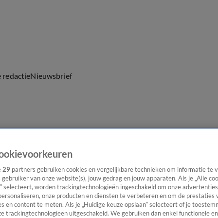
e redactie
Nieuwsbrief
everingen
ookievoorkeuren
e
29
partners gebruiken cookies en vergelijkbare technieken om informatie te
s gebruiker van onze website(s), jouw gedrag en jouw apparaten. Als je „Alle co
” selecteert, worden trackingtechnologieën ingeschakeld om onze advertenties
personaliseren, onze producten en diensten te verbeteren en om de prestaties 
s en content te meten. Als je „Huidige keuze opslaan” selecteert of je toestemm
e trackingtechnologieën uitgeschakeld. We gebruiken dan enkel functionele en