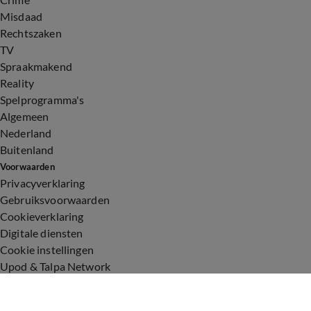
Misdaad
Rechtszaken
TV
Spraakmakend
Reality
Spelprogramma's
Algemeen
Nederland
Buitenland
Voorwaarden
Privacyverklaring
Gebruiksvoorwaarden
Cookieverklaring
Digitale diensten
Cookie instellingen
Upod & Talpa Network
Adverteren
Vacatures