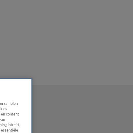
 verzamelen
okies
 en content
van
ing intrekt,
 essentiële