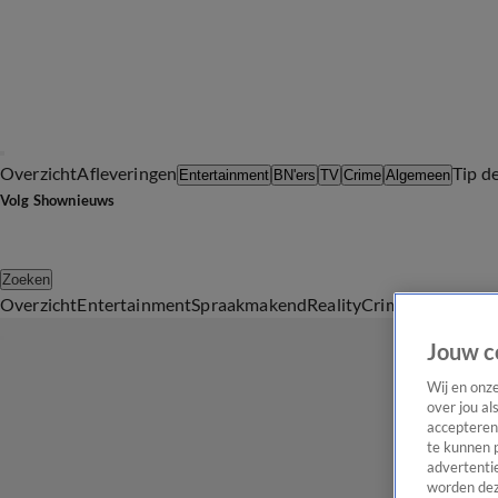
Overzicht
Afleveringen
Tip d
Entertainment
BN'ers
TV
Crime
Algemeen
Volg Shownieuws
Zoeken
Overzicht
Entertainment
Spraakmakend
Reality
Crime
Video's
Afl
Jouw c
Wij en onz
over jou al
accepteren
te kunnen 
advertentie
worden dez