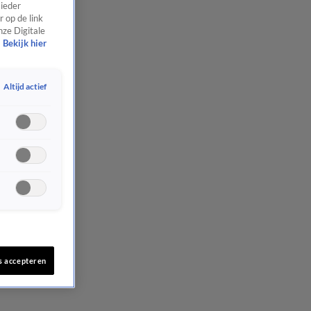
 ieder
 op de link
nze Digitale
Bekijk hier
Altijd actief
s accepteren