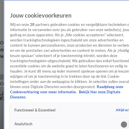
Jouw cookievoorkeuren
Wij en onze
28
partners gebruiken cookies en vergelijkbare technieken 
informatie te verzamelen over jou als gebruiker van onze website(s), jou
gedrag en jouw apparaten. Als je „Alle cookies accepteren” selecteert,
worden trackingtechnologieën ingeschakeld om onze advertenties en
Overzicht
Afleveringen
Tip
Entertainment
BN'ers
TV
Crime
Algemeen
content te kunnen personaliseren, onze producten en diensten te verbet
de redactie
Nieuwsbrief
en om de prestaties van advertenties en content te meten. Als je „Huidi
keuze opslaan” selecteert of je toestemming intrekt, worden deze
Volg Shownieuws
trackingtechnologieën uitgeschakeld. We gebruiken dan enkel functionel
essentiële cookies om de website goed te laten functioneren en veilig te
houden. Je kunt dit menu op ieder moment opnieuw openen om je keuzes
wijzigen of om je toestemming in te trekken door op de link Cookie-
Zoeken
instellingen onder aan de webpagina te klikken. Je selecties zullen overal
Overzicht
Entertainment
Spraakmakend
Reality
Crime
Video's
Afl
binnen onze Digitale Diensten worden doorgevoerd.
Raadpleeg onze
Cookieverklaring voor meer informatie.
Bekijk hier onze Digitale
Diensten.
Altijd ac
Functioneel & Essentieel
Analytisch