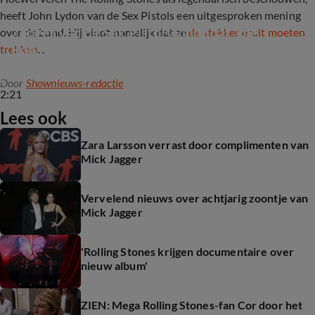
heeft John Lydon van de Sex Pistols een uitgesproken mening
Zanger van de Sex Pistols vindt dat The 
over de band. Hij vindt namelijk dat ze
de stekker eruit moeten
Rolling Stones moet stoppen
trekken
...
Door
Shownieuws-redactie
2:21
Lees ook
Zara Larsson verrast door complimenten van
Mick Jagger
Vervelend nieuws over achtjarig zoontje van
Mick Jagger
'Rolling Stones krijgen documentaire over
nieuw album'
ZIEN: Mega Rolling Stones-fan Cor door het