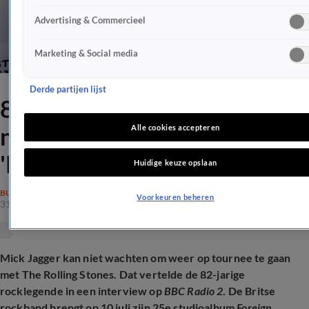
Advertising & Commercieel
Marketing & Social media
Derde partijen lijst
82-jarige Mick Jagger hint op
nieuwe tour Rolling Stones:
Alle cookies accepteren
'Kan niet wachten'
Huidige keuze opslaan
BUITENLAND
Voorkeuren beheren
31 mei 2026, 17:21
Mick Jagger kan niet wachten om weer op tournee te gaan
met The Rolling Stones. Dat vertelde de 82-jarige
rocklegende in een interview op
BBC Radio 2
. De Britse
rockband brengt op 10 juli zijn 25e studioalbum
Foreign