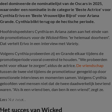
deel domineerde de nominatielijst van de Oscars in 2025,
waaronder een nominatie in de categorie 'Beste Actrice' voor
Cynthia Erivo en 'Beste Vrouwelijke Bijrol' voor Ariana
Grande. Cynthia blikt terug op de hectische periode.
Hoofdrolspeelsters Cynthia en Ariana zaten aan het einde van
de promotietours voor de
Wicked-
films "er helemaal doorheen".
Dat vertelt Erivo in een interview met
Variety
.
Volgens Cynthia probeerden zij en Grande elkaar tijdens de
promotieperiode vooral overeind te houden. "We probeerden
echt voor elkaar te zorgen", aldus de actrice.
De vriendschap
tussen de twee viel tijdens de promotietour geregeld op door
emotionele interviews en momenten samen. Volgens Cynthia
geloofden veel mensen niet dat de twee daadwerkelijk bevriend
waren. "Als ik een vriend ben, dan ben ik een vriend", zegt ze.
Tweede Wicked-film feestelijk in première
Lees hier meer...
Het succes van Wicked