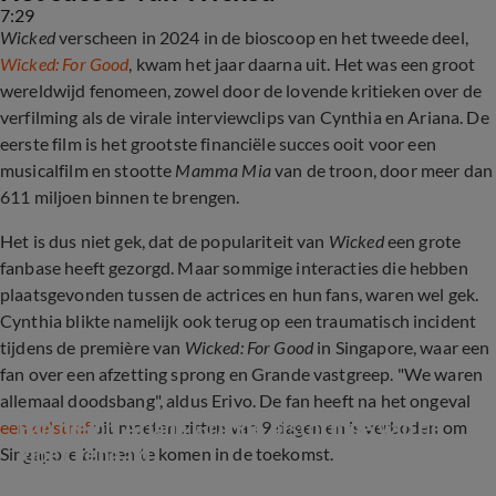
7:29
Wicked
verscheen in 2024 in de bioscoop en het tweede deel,
Wicked: For Good
, kwam het jaar daarna uit. Het was een groot
wereldwijd fenomeen, zowel door de lovende kritieken over de
verfilming als de virale interviewclips van Cynthia en Ariana. De
eerste film is het grootste financiële succes ooit voor een
musicalfilm en stootte
Mamma Mia
van de troon, door meer dan
611 miljoen binnen te brengen.
Het is dus niet gek, dat de populariteit van
Wicked
een grote
fanbase heeft gezorgd. Maar sommige interacties die hebben
plaatsgevonden tussen de actrices en hun fans, waren wel gek.
Cynthia blikte namelijk ook terug op een traumatisch incident
tijdens de première van
Wicked: For Good
in Singapore, waar een
fan over een afzetting sprong en Grande vastgreep. "We waren
allemaal doodsbang", aldus Erivo. De fan heeft na het ongeval
Fan die op Ariana Grande afstormde van de 
een celstraf
uit moeten zitten van 9 dagen en is verboden om
loper gehaald
Singapore binnen te komen in de toekomst.