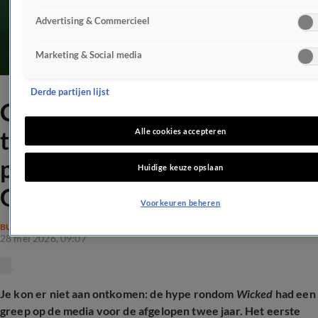
Advertising & Commercieel
Marketing & Social media
Derde partijen lijst
Cynthia Erivo spreekt over
traumatische Wicked-
Alle cookies accepteren
promotietour met Ariana
Huidige keuze opslaan
Grande
Voorkeuren beheren
BUITENLAND
28 mei 2026, 09:07
Je kon er niet aan ontkomen: de hype rondom
Wicked
had een
greep op de media voor de afgelopen twee jaar. Het eerste