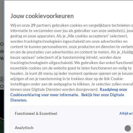
Jouw cookievoorkeuren
Wij en onze
29
partners gebruiken cookies en vergelijkbare technieken 
informatie te verzamelen over jou als gebruiker van onze website(s), jou
gedrag en jouw apparaten. Als je „Alle cookies accepteren” selecteert,
worden trackingtechnologieën ingeschakeld om onze advertenties en
Overzicht
Afleveringen
Tip
Entertainment
BN'ers
TV
Crime
Algemeen
content te kunnen personaliseren, onze producten en diensten te verbet
de redactie
Nieuwsbrief
en om de prestaties van advertenties en content te meten. Als je „Huidi
keuze opslaan” selecteert of je toestemming intrekt, worden deze
Volg Shownieuws
trackingtechnologieën uitgeschakeld. We gebruiken dan enkel functionel
essentiële cookies om de website goed te laten functioneren en veilig te
houden. Je kunt dit menu op ieder moment opnieuw openen om je keuzes
wijzigen of om je toestemming in te trekken door op de link Cookie-
Zoeken
instellingen onder aan de webpagina te klikken. Je selecties zullen overal
Overzicht
Entertainment
Spraakmakend
Reality
Crime
Video's
Afl
binnen onze Digitale Diensten worden doorgevoerd.
Raadpleeg onze
Cookieverklaring voor meer informatie.
Bekijk hier onze Digitale
Diensten.
Altijd ac
Functioneel & Essentieel
Analytisch