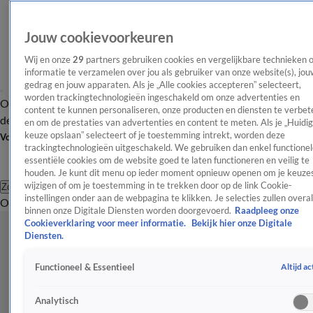
Jouw cookievoorkeuren
Wij en onze
29
partners gebruiken cookies en vergelijkbare technieken 
informatie te verzamelen over jou als gebruiker van onze website(s), jou
gedrag en jouw apparaten. Als je „Alle cookies accepteren” selecteert,
worden trackingtechnologieën ingeschakeld om onze advertenties en
Overzicht
Afleveringen
Tip
Entertainment
BN'ers
TV
Crime
Algemeen
content te kunnen personaliseren, onze producten en diensten te verbet
de redactie
Nieuwsbrief
en om de prestaties van advertenties en content te meten. Als je „Huidi
keuze opslaan” selecteert of je toestemming intrekt, worden deze
Volg Shownieuws
trackingtechnologieën uitgeschakeld. We gebruiken dan enkel functionel
essentiële cookies om de website goed te laten functioneren en veilig te
houden. Je kunt dit menu op ieder moment opnieuw openen om je keuzes
wijzigen of om je toestemming in te trekken door op de link Cookie-
Zoeken
instellingen onder aan de webpagina te klikken. Je selecties zullen overal
Overzicht
Entertainment
Spraakmakend
Reality
Crime
Video's
Afl
binnen onze Digitale Diensten worden doorgevoerd.
Raadpleeg onze
Cookieverklaring voor meer informatie.
Bekijk hier onze Digitale
Diensten.
Altijd ac
Functioneel & Essentieel
Analytisch