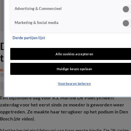
Advertising & Commercieel
Marketing & Social media
Derde partijen lijst
Deze K3-zangeres maakt
terugkeer op podium
Alle cookies accepteren
Huidige keuze opslaan
BUITENLAND
31 mei 2025, 16:41
Voorkeuren beheren
Een bijzondere dag voor K3. Marthe De Pillecyn heeft
zaterdag voor het eerst sinds ze moeder is geworden weer
opgetreden. Ze maakte haar terugkeer op het podium in Den
Bosch
(zie video)
.
Marthe beviel eind februari van haar eerste kindje. De 28-jarige