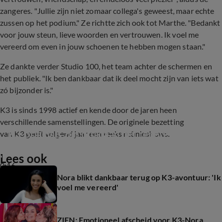
zangeres. "Jullie zijn niet zomaar collega's geweest, maar echte
zussen op het podium." Ze richtte zich ook tot Marthe. "Bedankt
voor jouw steun, lieve woorden en vertrouwen. Ik voel me
vereerd om even in jouw schoenen te hebben mogen staan."
Ze dankte verder Studio 100, het team achter de schermen en
het publiek. "Ik ben dankbaar dat ik deel mocht zijn van iets wat
zó bijzonder is."
K3 is sinds 1998 actief en kende door de jaren heen
verschillende samenstellingen. De originele bezetting
K3-originals zijn druk aan het repeteren
van K3 geeft volgend jaar een reeks reünieshows.
Lees ook
0:16
Nora blikt dankbaar terug op K3-avontuur: 'Ik
voel me vereerd'
ZIEN: Emotioneel afscheid voor K3-Nora