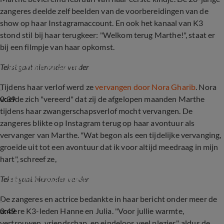
zangeres deelde zelf beelden van de voorbereidingen van de
show op haar Instagramaccount. En ook het kanaal van K3
stond stil bij haar terugkeer: "Welkom terug Marthe!", staat er
bij een filmpje van haar opkomst.
Viktor Verhulst reageert op bevalling ex-
vriendin Marthe
Tekst gaat hieronder verder
Tijdens haar verlof werd ze
vervangen door Nora Gharib
. Nora
0:39
voelde zich "vereerd" dat zij de afgelopen maanden Marthe
tijdens haar zwangerschapsverlof mocht vervangen. De
zangeres blikte op Instagram terug op haar avontuur als
vervanger van Marthe. "Wat begon als een tijdelijke vervanging,
groeide uit tot een avontuur dat ik voor altijd meedraag in mijn
hart", schreef ze,
Déze zangeres vervangt K3-zangeres Marthe 
tijdens zwangerschapsverlof
Tekst gaat hieronder verder
De zangeres en actrice bedankte in haar bericht onder meer de
0:49
andere K3-leden Hanne en Julia. "Voor jullie warmte,
vertrouwen, vriendschap, en eindeloos veel plezier", aldus de