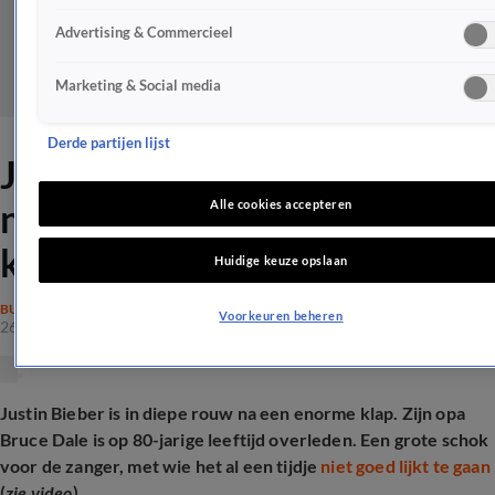
Advertising & Commercieel
Marketing & Social media
Derde partijen lijst
Justin Bieber in diepe rouw
na vernietigende klap: 'Dit
Alle cookies accepteren
kan hij er niet bij hebben!'
Huidige keuze opslaan
BUITENLAND
Voorkeuren beheren
26 apr 2025, 19:42
Justin Bieber is in diepe rouw na een enorme klap. Zijn opa
Bruce Dale is op 80-jarige leeftijd overleden. Een grote schok
voor de zanger, met wie het al een tijdje
niet goed lijkt te gaan
(
zie video
).