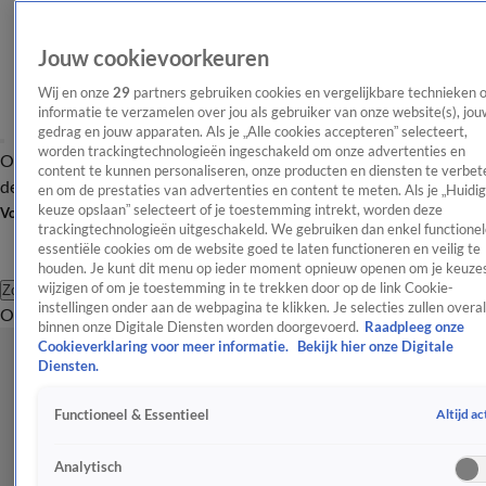
Jouw cookievoorkeuren
Wij en onze
29
partners gebruiken cookies en vergelijkbare technieken 
informatie te verzamelen over jou als gebruiker van onze website(s), jou
gedrag en jouw apparaten. Als je „Alle cookies accepteren” selecteert,
worden trackingtechnologieën ingeschakeld om onze advertenties en
Overzicht
Afleveringen
Tip
Entertainment
BN'ers
TV
Crime
Algemeen
content te kunnen personaliseren, onze producten en diensten te verbet
de redactie
Nieuwsbrief
en om de prestaties van advertenties en content te meten. Als je „Huidi
keuze opslaan” selecteert of je toestemming intrekt, worden deze
Volg Shownieuws
trackingtechnologieën uitgeschakeld. We gebruiken dan enkel functionel
essentiële cookies om de website goed te laten functioneren en veilig te
houden. Je kunt dit menu op ieder moment opnieuw openen om je keuzes
wijzigen of om je toestemming in te trekken door op de link Cookie-
Zoeken
instellingen onder aan de webpagina te klikken. Je selecties zullen overal
Overzicht
Entertainment
Spraakmakend
Reality
Crime
Video's
Afl
binnen onze Digitale Diensten worden doorgevoerd.
Raadpleeg onze
Cookieverklaring voor meer informatie.
Bekijk hier onze Digitale
Diensten.
Altijd ac
Functioneel & Essentieel
Analytisch