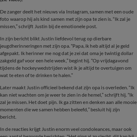
De zanger deelt het nieuws via Instagram, samen met een oude
foto waarop hij als kind samen met zijn opa te zien is. “Ik zal je
missen,” schrijft Justin bij de emotionele post.
In zijn bericht blikt Justin liefdevol terug op dierbare
jeugdherinneringen met zijn opa. “Papa, ik heb altijd al je geld
afgepakt. Ik herinner me nog dat je zei dat oma je twintig dollar
zakgeld gaf voor een hele week,” begint hij. “Op vrijdagavond
tijdens de hockeywedstrijden wist ik je altijd te overtuigen om
wat te eten of te drinken te halen.”
Later maakt Justin officieel bekend dat zijn opa is overleden. “Ik
kan niet wachten om je weer te zien in de hemel,” schrijft hij. “Ik
zal je missen. Het doet pijn. Ik ga zitten en denken aan alle mooie
momenten die we samen hebben beleefd,” besluit hij zijn
bericht.
In de reacties krijgt Justin enorm veel condoleances, maar ook
een aantal bezorgde berichten. "Het ging al zo slecht, dit kan hij