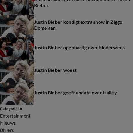
Bieber
Justin Bieber kondigt extra show in Ziggo
Dome aan
Justin Bieber openhartig over kinderwens
Justin Bieber woest
Justin Bieber geeft update over Hailey
Categorieën
Entertainment
Nieuws
BN'ers