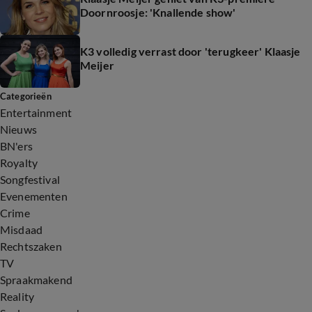
Doornroosje: 'Knallende show'
K3 volledig verrast door 'terugkeer' Klaasje
Meijer
Categorieën
Entertainment
Nieuws
BN'ers
Royalty
Songfestival
Evenementen
Crime
Misdaad
Rechtszaken
TV
Spraakmakend
Reality