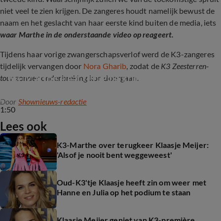
niet veel te zien krijgen. De zangeres houdt namelijk bewust de
naam en het geslacht van haar eerste kind buiten de media, iets
waar Marthe in de onderstaande video op reageert.
Tijdens haar vorige zwangerschapsverlof werd de K3-zangeres
tijdelijk vervangen door
Nora Gharib
, zodat de
K3 Zeesterren-
K3-Marthe slaat terug na kritiek over baby
tour
zonder onderbreking kon doorgaan.
Door
Shownieuws-redactie
1:50
Lees ook
K3-Marthe over terugkeer Klaasje Meijer:
'Alsof je nooit bent weggeweest'
Oud-K3'tje Klaasje heeft zin om weer met
Hanne en Julia op het podium te staan
Klaasje Meijer geniet van K3-première