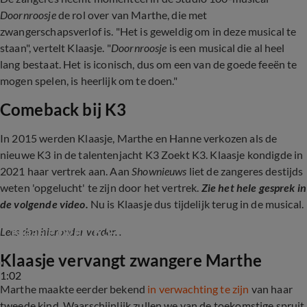
Doornroosje
de rol over van Marthe, die met
zwangerschapsverlof is. "Het is geweldig om in deze musical te
staan", vertelt Klaasje. "
Doornroosje
is een musical die al heel
lang bestaat. Het is iconisch, dus om een van de goede feeën te
mogen spelen, is heerlijk om te doen."
Comeback bij K3
In 2015 werden Klaasje, Marthe en Hanne verkozen als de
nieuwe K3 in de talentenjacht K3 Zoekt K3. Klaasje kondigde in
2021 haar vertrek aan. Aan
Shownieuws
liet de zangeres destijds
weten 'opgelucht' te zijn door het vertrek.
Zie het hele gesprek in
de volgende video.
Nu is Klaasje dus tijdelijk terug in de musical.
Klaasje over 'K3-detox'
Lees dan hieronder verder...
Klaasje vervangt zwangere Marthe
1:02
Marthe maakte eerder bekend
in verwachting te zijn
van haar
tweede kind. Waarschijnlijk zullen we van de toekomstige spruit