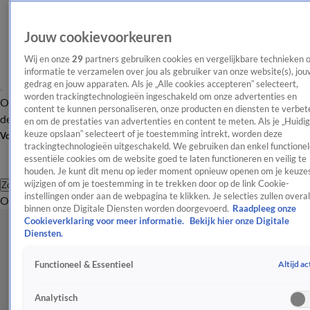
Jouw cookievoorkeuren
Wij en onze
29
partners gebruiken cookies en vergelijkbare technieken 
informatie te verzamelen over jou als gebruiker van onze website(s), jou
gedrag en jouw apparaten. Als je „Alle cookies accepteren” selecteert,
worden trackingtechnologieën ingeschakeld om onze advertenties en
Overzicht
Afleveringen
Tip
Entertainment
BN'ers
TV
Crime
Algemeen
content te kunnen personaliseren, onze producten en diensten te verbet
de redactie
Nieuwsbrief
en om de prestaties van advertenties en content te meten. Als je „Huidi
keuze opslaan” selecteert of je toestemming intrekt, worden deze
Volg Shownieuws
trackingtechnologieën uitgeschakeld. We gebruiken dan enkel functionel
essentiële cookies om de website goed te laten functioneren en veilig te
houden. Je kunt dit menu op ieder moment opnieuw openen om je keuzes
wijzigen of om je toestemming in te trekken door op de link Cookie-
Zoeken
instellingen onder aan de webpagina te klikken. Je selecties zullen overal
Overzicht
Entertainment
Spraakmakend
Reality
Crime
Video's
Afl
binnen onze Digitale Diensten worden doorgevoerd.
Raadpleeg onze
Cookieverklaring voor meer informatie.
Bekijk hier onze Digitale
Diensten.
Altijd ac
Functioneel & Essentieel
Analytisch