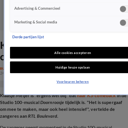
Advertising & Commercieel
Marketing & Social media
Derde partijen lijst
Klaasje Meijer blij dat K3-
comeback tijdelijk is
Alle cookies accepteren
Huidige keuze opslaan
BUITENLAND
24 mei 2026, 16:31
Voorkeuren beheren
Klaasje Meijer is "ergens wel blij" dat
haar K3-comeback
in de
Studio 100-musical
Doornroosje
tijdelijk is. "Het is supergaaf
om mee te maken, maar ook heel intensief", vertelde de
zangeres aan
RTL Boulevard
.
De zangeres neemt momenteel in de Studio 100-musical