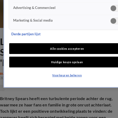
Advertising & Commercieel
Marketing & Social media
Derde partijen lijst
Lichtpuntje voor Britney
Spears na arrestatie:
Alle cookies accepteren
'Hereniging'
Huidige keuze opslaan
BUITENLAND
Voorkeuren beheren
30 mrt 2026, 15:51
Britney Spears heeft een turbulente periode achter de rug,
waarmee ze haar fans en familie in grote onrust achterlaat.
Toch lijkt er een positieve ontwikkeling plaats te vinden: de
zangeres heeft zich herenigd met beide zonen voor een