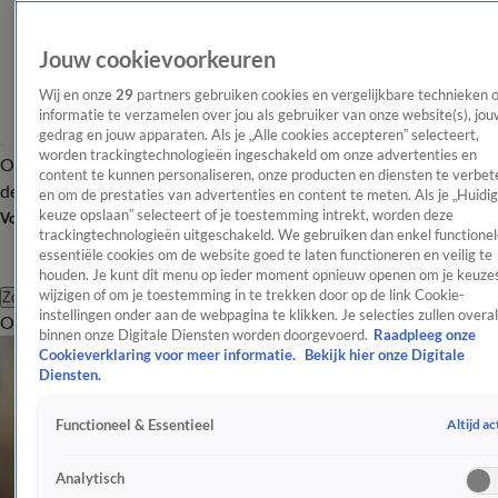
Jouw cookievoorkeuren
Wij en onze
29
partners gebruiken cookies en vergelijkbare technieken 
informatie te verzamelen over jou als gebruiker van onze website(s), jou
gedrag en jouw apparaten. Als je „Alle cookies accepteren” selecteert,
worden trackingtechnologieën ingeschakeld om onze advertenties en
Overzicht
Afleveringen
Tip
Entertainment
BN'ers
TV
Crime
Algemeen
content te kunnen personaliseren, onze producten en diensten te verbet
de redactie
Nieuwsbrief
en om de prestaties van advertenties en content te meten. Als je „Huidi
keuze opslaan” selecteert of je toestemming intrekt, worden deze
Volg Shownieuws
trackingtechnologieën uitgeschakeld. We gebruiken dan enkel functionel
essentiële cookies om de website goed te laten functioneren en veilig te
houden. Je kunt dit menu op ieder moment opnieuw openen om je keuzes
wijzigen of om je toestemming in te trekken door op de link Cookie-
Zoeken
instellingen onder aan de webpagina te klikken. Je selecties zullen overal
Overzicht
Entertainment
Spraakmakend
Reality
Crime
Video's
Afl
binnen onze Digitale Diensten worden doorgevoerd.
Raadpleeg onze
Cookieverklaring voor meer informatie.
Bekijk hier onze Digitale
Diensten.
Altijd ac
Functioneel & Essentieel
Analytisch