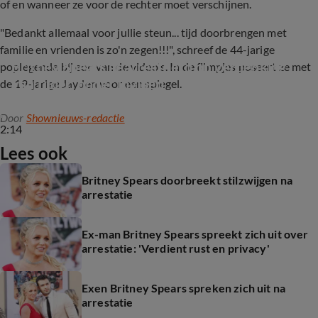
of en wanneer ze voor de rechter moet verschijnen.
"Bedankt allemaal voor jullie steun... tijd doorbrengen met
familie en vrienden is zo'n zegen!!!", schreef de 44-jarige
Britney Spears gearresteerd op verdenking 
poplegende bij een van de video's. In de filmpjes poseert ze met
van rijden onder invloed
de 19-jarige Jayden voor een spiegel.
Door
Shownieuws-redactie
2:14
Lees ook
Britney Spears doorbreekt stilzwijgen na
arrestatie
Ex-man Britney Spears spreekt zich uit over
arrestatie: 'Verdient rust en privacy'
Exen Britney Spears spreken zich uit na
arrestatie