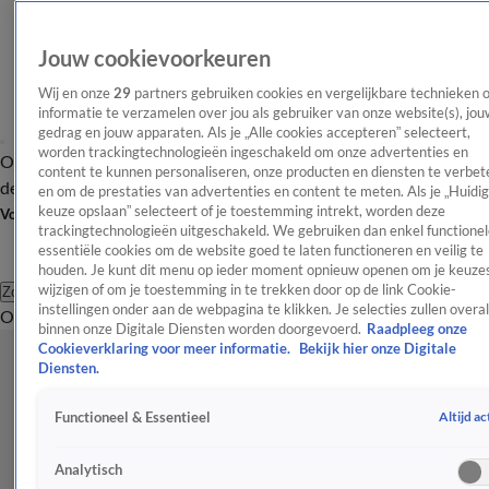
Jouw cookievoorkeuren
Wij en onze
29
partners gebruiken cookies en vergelijkbare technieken 
informatie te verzamelen over jou als gebruiker van onze website(s), jou
gedrag en jouw apparaten. Als je „Alle cookies accepteren” selecteert,
worden trackingtechnologieën ingeschakeld om onze advertenties en
Overzicht
Afleveringen
Tip
Entertainment
BN'ers
TV
Crime
Algemeen
content te kunnen personaliseren, onze producten en diensten te verbet
de redactie
Nieuwsbrief
en om de prestaties van advertenties en content te meten. Als je „Huidi
keuze opslaan” selecteert of je toestemming intrekt, worden deze
Volg Shownieuws
trackingtechnologieën uitgeschakeld. We gebruiken dan enkel functionel
essentiële cookies om de website goed te laten functioneren en veilig te
houden. Je kunt dit menu op ieder moment opnieuw openen om je keuzes
wijzigen of om je toestemming in te trekken door op de link Cookie-
Zoeken
instellingen onder aan de webpagina te klikken. Je selecties zullen overal
Overzicht
Entertainment
Spraakmakend
Reality
Crime
Video's
Afl
binnen onze Digitale Diensten worden doorgevoerd.
Raadpleeg onze
Cookieverklaring voor meer informatie.
Bekijk hier onze Digitale
Diensten.
Altijd ac
Functioneel & Essentieel
Analytisch