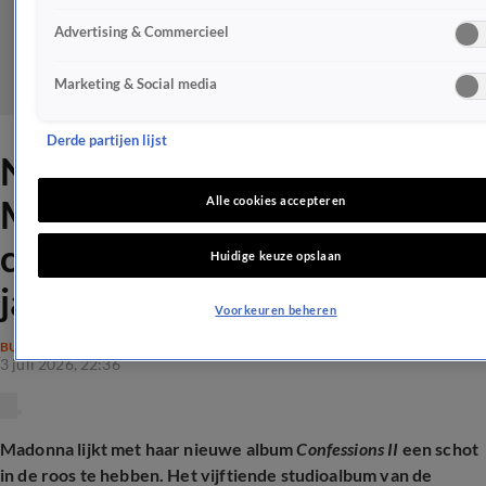
Advertising & Commercieel
Marketing & Social media
Derde partijen lijst
Nieuw comebackalbum
Madonna geprezen door
Alle cookies accepteren
critici: 'Haar beste werk in
Huidige keuze opslaan
jaren'
Voorkeuren beheren
BUITENLAND
3 juli 2026, 22:36
Madonna lijkt met haar nieuwe album
Confessions II
een schot
in de roos te hebben. Het vijftiende studioalbum van de