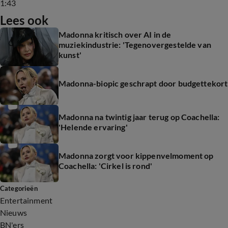
1:43
Lees ook
Madonna kritisch over AI in de
muziekindustrie: 'Tegenovergestelde van
kunst'
Madonna-biopic geschrapt door budgettekort
Madonna na twintig jaar terug op Coachella:
'Helende ervaring'
Madonna zorgt voor kippenvelmoment op
Coachella: 'Cirkel is rond'
Categorieën
Entertainment
Nieuws
BN'ers