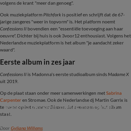
volgens de krant "meer dan genoeg".
Ook muziekplatform
Pitchfork
is positief en schrijft dat de 67-
jarige zangeres "weer in topvorm" is. Het platform noemt
Confessions II
bovendien een "essentiële toevoeging aan haar
oeuvre". Dichter bij huis is ook 3voor12 enthousiast. Volgens het
Nederlandse muziekplatform is het album "je aandacht zeker
waard".
Eerste album in zes jaar
Confessions II
is Madonna's eerste studioalbum sinds
Madame X
uit 2019.
Op de plaat staan onder meer samenwerkingen met
Sabrina
Carpenter
en Stromae. Ook de Nederlandse dj Martin Garrix is
Madonna shockeert mensen met optreden 
te horen op het nummer
Bizarre
, dat eveneens op het album
Times Square
staat.
Door
Gyliano Willems