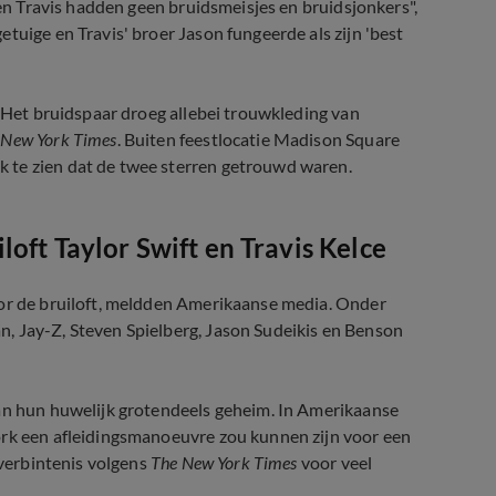
 en Travis hadden geen bruidsmeisjes en bruidsjonkers",
tuige en Travis' broer Jason fungeerde als zijn 'best
. Het bruidspaar droeg allebei trouwkleding van
 New York Times
. Buiten feestlocatie Madison Square
 te zien dat de twee sterren getrouwd waren.
oft Taylor Swift en Travis Kelce
oor de bruiloft, meldden Amerikaanse media. Onder
, Jay-Z, Steven Spielberg, Jason Sudeikis en Benson
van hun huwelijk grotendeels geheim. In Amerikaanse
ork een afleidingsmanoeuvre zou kunnen zijn voor een
 verbintenis volgens
The New York Times
voor veel
avis Kelce