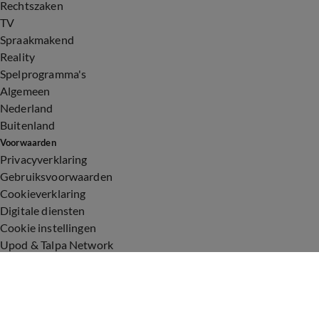
Rechtszaken
TV
Spraakmakend
Reality
Spelprogramma's
Algemeen
Nederland
Buitenland
Voorwaarden
Privacyverklaring
Gebruiksvoorwaarden
Cookieverklaring
Digitale diensten
Cookie instellingen
Upod & Talpa Network
Adverteren
Vacatures
Publieksservice
Toegankelijkheid