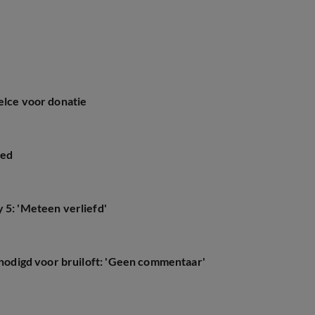
elce voor donatie
ied
 5: 'Meteen verliefd'
genodigd voor bruiloft: 'Geen commentaar'