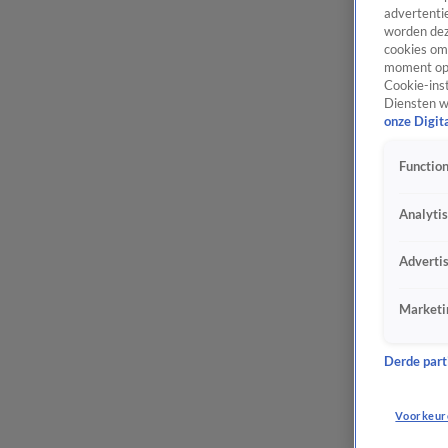
advertentie
worden dez
cookies om 
moment opn
Cookie-inst
Diensten w
onze Digit
Function
Analyti
Adverti
Marketi
Derde parti
Voorkeur