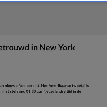
 getrouwd in New York
een nieuwe fase bereikt. Het Amerikaanse tweetal is
 het stel rond 01.30 uur Nederlandse tijd in de