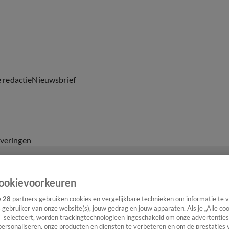
e redactie
Nieuwsbrief
everingen
ookievoorkeuren
e
28
partners gebruiken cookies en vergelijkbare technieken om informatie te
s gebruiker van onze website(s), jouw gedrag en jouw apparaten. Als je „Alle co
” selecteert, worden trackingtechnologieën ingeschakeld om onze advertenties
personaliseren, onze producten en diensten te verbeteren en om de prestaties 