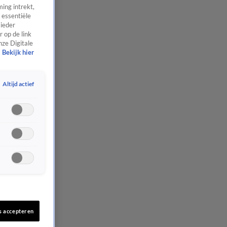
ing intrekt,
 essentiële
 ieder
 op de link
nze Digitale
Bekijk hier
Altijd actief
s accepteren