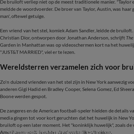
De bruiloft verliep niet op de meest traditionele manier. "Taylor
meldde de woordvoerder. De broer van Taylor, Austin, was haar ge
man', oftewel getuige.
Een vriend van het stel, komiek Adam Sandler, leidde de bruiloft
Christian Dior, ontworpen door Jonathan Anderson, schrijft
The
Garden in Manhattan was op videoschermen kort na het huwelijk
"JUST&T MARRIED", viel er te lezen.
Wereldsterren verzamelen zich voor bruil
Zo'n duizend vrienden van het stel zijn in New York aanwezig v
anderen Gigi Hadid en Bradley Cooper, Selena Gomez, Ed Sheeran
Boone werden gespot.
De zangeres en de American football-speler hielden de details 
media gingen tot voor kort geruchten dat het huwelijk in New Y
bruiloft op een later moment. Het "koninklijk huwelijk", zoals de
Speculaties rondom huwelijk Taylor Swift en Tr
Amerikanen voelt, is echter daadwerkelijk voltrokken.