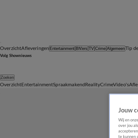
Overzicht
Afleveringen
Tip d
Entertainment
BN'ers
TV
Crime
Algemeen
Volg Shownieuws
Zoeken
Overzicht
Entertainment
Spraakmakend
Reality
Crime
Video's
Afl
Jouw c
Wij en onz
over jou al
accepteren
te kunnen 