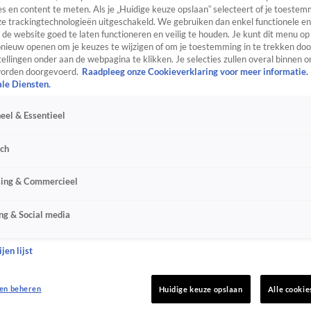
s en content te meten. Als je „Huidige keuze opslaan” selecteert of je toestemm
e trackingtechnologieën uitgeschakeld. We gebruiken dan enkel functionele en
de website goed te laten functioneren en veilig te houden. Je kunt dit menu op
ieuw openen om je keuzes te wijzigen of om je toestemming in te trekken door
ellingen onder aan de webpagina te klikken. Je selecties zullen overal binnen o
orden doorgevoerd.
Raadpleeg onze Cookieverklaring voor meer informatie.
ale Diensten.
eel & Essentieel
sch
sing & Commercieel
ng & Social media
jen lijst
en beheren
Huidige keuze opslaan
Alle cookie