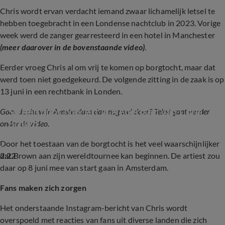
Chris wordt ervan verdacht iemand zwaar lichamelijk letsel te
hebben toegebracht in een Londense nachtclub in 2023. Vorige
week werd de zanger gearresteerd in een hotel in Manchester
(meer daarover in de bovenstaande video)
.
Eerder vroeg Chris al om vrij te komen op borgtocht, maar dat
werd toen niet goedgekeurd. De volgende zitting in de zaak is op
13 juni in een rechtbank in Londen.
Streep door concert in Nederland van Chris 
Gaat de show in Amsterdam dan nog wel door? Tekst gaat verder
Brown?
onder de video.
Door het toestaan van de borgtocht is het veel waarschijnlijker
2:22
dat Brown aan zijn wereldtournee kan beginnen. De artiest zou
daar op 8 juni mee van start gaan in Amsterdam.
Fans maken zich zorgen
Het onderstaande Instagram-bericht van Chris wordt
overspoeld met reacties van fans uit diverse landen die zich