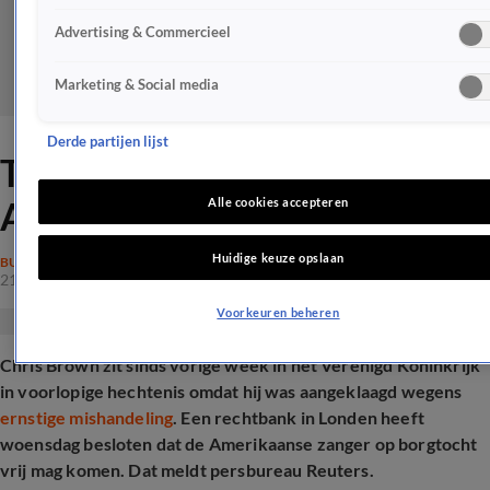
Advertising & Commercieel
Marketing & Social media
Derde partijen lijst
Treedt Chris Brown nog op in
Amsterdam na arrestatie?
Alle cookies accepteren
Huidige keuze opslaan
BUITENLAND
21 mei 2025, 14:27
Voorkeuren beheren
Chris Brown zit sinds vorige week in het Verenigd Koninkrijk
in voorlopige hechtenis omdat hij was aangeklaagd wegens
ernstige mishandeling
. Een rechtbank in Londen heeft
woensdag besloten dat de Amerikaanse zanger op borgtocht
vrij mag komen. Dat meldt persbureau Reuters.