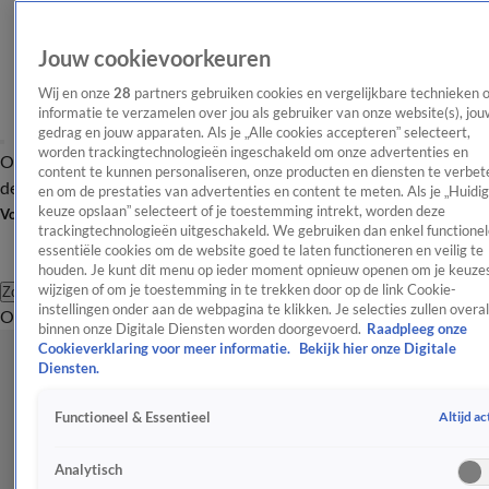
Jouw cookievoorkeuren
Wij en onze
28
partners gebruiken cookies en vergelijkbare technieken 
informatie te verzamelen over jou als gebruiker van onze website(s), jou
gedrag en jouw apparaten. Als je „Alle cookies accepteren” selecteert,
worden trackingtechnologieën ingeschakeld om onze advertenties en
Overzicht
Afleveringen
Tip
Entertainment
BN'ers
TV
Crime
Algemeen
content te kunnen personaliseren, onze producten en diensten te verbet
de redactie
Nieuwsbrief
en om de prestaties van advertenties en content te meten. Als je „Huidi
keuze opslaan” selecteert of je toestemming intrekt, worden deze
Volg Shownieuws
trackingtechnologieën uitgeschakeld. We gebruiken dan enkel functionel
essentiële cookies om de website goed te laten functioneren en veilig te
houden. Je kunt dit menu op ieder moment opnieuw openen om je keuzes
wijzigen of om je toestemming in te trekken door op de link Cookie-
Zoeken
instellingen onder aan de webpagina te klikken. Je selecties zullen overal
Overzicht
Entertainment
Spraakmakend
Reality
Crime
Video's
Afl
binnen onze Digitale Diensten worden doorgevoerd.
Raadpleeg onze
Cookieverklaring voor meer informatie.
Bekijk hier onze Digitale
Diensten.
Altijd ac
Functioneel & Essentieel
Analytisch