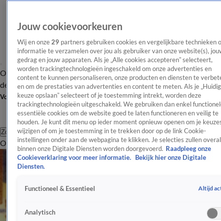
Jouw cookievoorkeuren
Wij en onze
29
partners gebruiken cookies en vergelijkbare technieken 
informatie te verzamelen over jou als gebruiker van onze website(s), jou
gedrag en jouw apparaten. Als je „Alle cookies accepteren” selecteert,
worden trackingtechnologieën ingeschakeld om onze advertenties en
Overzicht
Afleveringen
Tip
Entertainment
BN'ers
TV
Crime
Algemeen
content te kunnen personaliseren, onze producten en diensten te verbet
de redactie
Nieuwsbrief
en om de prestaties van advertenties en content te meten. Als je „Huidi
keuze opslaan” selecteert of je toestemming intrekt, worden deze
Volg Shownieuws
trackingtechnologieën uitgeschakeld. We gebruiken dan enkel functionel
essentiële cookies om de website goed te laten functioneren en veilig te
houden. Je kunt dit menu op ieder moment opnieuw openen om je keuzes
wijzigen of om je toestemming in te trekken door op de link Cookie-
Zoeken
instellingen onder aan de webpagina te klikken. Je selecties zullen overal
Overzicht
Entertainment
Spraakmakend
Reality
Crime
Video's
Afl
binnen onze Digitale Diensten worden doorgevoerd.
Raadpleeg onze
Cookieverklaring voor meer informatie.
Bekijk hier onze Digitale
Diensten.
Altijd ac
Functioneel & Essentieel
Analytisch