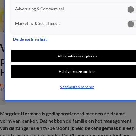
Advertising & Commercieel
Marketing & Social media
Derde partijen lijst
Vlaamse zangeres en
presentatrice Margriet
Alle cookies accepteren
Hermans heeft kanker
Huidige keuze opslaan
BUITENLAND
Voorkeuren beheren
19 mei 2026, 13:21
Margriet Hermans is gediagnosticeerd met een zeldzame
vorm van kanker. Dat hebben de familie en het management
van de zangeres en tv-persoonlijkheid bekendgemaakt in een
verklaring op sociale media. De Vlaamse zangeres stopt per