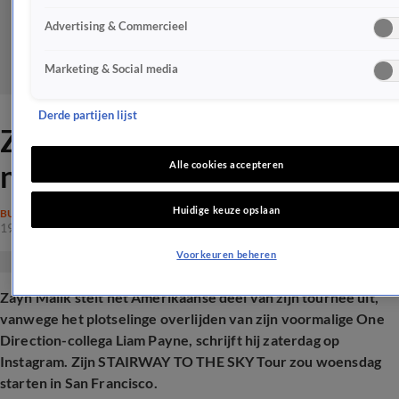
Advertising & Commercieel
Marketing & Social media
Derde partijen lijst
Zayn stelt deel van tour uit
na overlijden Liam Payne
Alle cookies accepteren
Huidige keuze opslaan
BUITENLAND
19 okt 2024, 19:35
Voorkeuren beheren
Zayn Malik stelt het Amerikaanse deel van zijn tournee uit,
vanwege het plotselinge overlijden van zijn voormalige One
Direction-collega Liam Payne, schrijft hij zaterdag op
Instagram. Zijn STAIRWAY TO THE SKY Tour zou woensdag
starten in San Francisco.