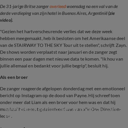
De 31-jarige Britse zanger
overleed
woensdag na een val van de
derde verdieping van zijn hotel in Buenos Aires, Argentinië
(zie
video).
"Gezien het hartverscheurende verlies dat we deze week
hebben meegemaakt, heb ik besloten om het Amerikaanse deel
van de STAIRWAY TO THE SKY Tour uit te stellen", schrijft Zayn.
De shows worden verplaatst naar januari en de zanger zegt
binnen een paar dagen met nieuwe data te komen. "Ik hou van
jullie allemaal en bedankt voor jullie begrip", besluit hij.
Als een broer
De zanger reageerde afgelopen donderdag met een emotioneel
bericht op Instagram op de dood van Payne. Hij schreef toen
onder meer dat Liam als een broer voor hem was en dat hij
Meer details onthuld over de dood van Liam 
muzikaal het meest getalenteerd was van alle One Direction-
Payne
leden.