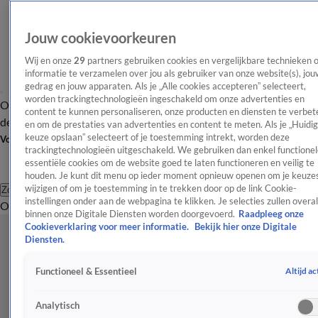
Jouw cookievoorkeuren
Wij en onze
29
partners gebruiken cookies en vergelijkbare technieken 
informatie te verzamelen over jou als gebruiker van onze website(s), jou
gedrag en jouw apparaten. Als je „Alle cookies accepteren” selecteert,
worden trackingtechnologieën ingeschakeld om onze advertenties en
Overzicht
Afleveringen
Tip
Entertainment
BN'ers
TV
Crime
Algemeen
content te kunnen personaliseren, onze producten en diensten te verbet
de redactie
Nieuwsbrief
en om de prestaties van advertenties en content te meten. Als je „Huidi
keuze opslaan” selecteert of je toestemming intrekt, worden deze
Volg Shownieuws
trackingtechnologieën uitgeschakeld. We gebruiken dan enkel functionel
essentiële cookies om de website goed te laten functioneren en veilig te
houden. Je kunt dit menu op ieder moment opnieuw openen om je keuzes
wijzigen of om je toestemming in te trekken door op de link Cookie-
Zoeken
instellingen onder aan de webpagina te klikken. Je selecties zullen overal
Overzicht
Entertainment
Spraakmakend
Reality
Crime
Video's
Afl
binnen onze Digitale Diensten worden doorgevoerd.
Raadpleeg onze
Cookieverklaring voor meer informatie.
Bekijk hier onze Digitale
Diensten.
Altijd ac
Functioneel & Essentieel
Analytisch