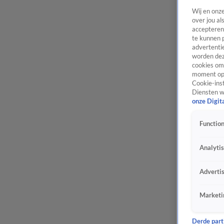
Wij en onz
over jou al
accepteren
te kunnen 
advertentie
worden dez
cookies om 
moment opn
Cookie-inst
Diensten w
onze Digit
Function
Analyti
Adverti
Marketi
Derde parti