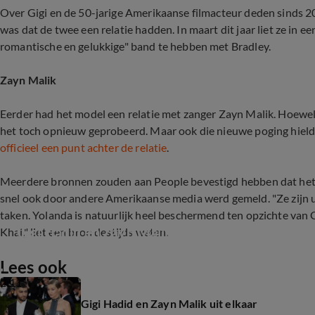
Over Gigi en de 50-jarige Amerikaanse filmacteur deden sinds 2
was dat de twee een relatie hadden. In maart dit jaar liet ze in e
romantische en gelukkige" band te hebben met Bradley.
Zayn Malik
Eerder had het model een relatie met zanger Zayn Malik. Hoewel
het toch opnieuw geprobeerd. Maar ook die nieuwe poging hield 
officieel een punt achter de relatie
.
Meerdere bronnen zouden aan People bevestigd hebben dat het mo
snel ook door andere Amerikaanse media werd gemeld. "Ze zijn uit
taken. Yolanda is natuurlijk heel beschermend ten opzichte van G
Gigi Hadid en Zayn Malik uit elkaar
Khai," liet een bron destijds weten.
Lees ook
2:11
Gigi Hadid en Zayn Malik uit elkaar