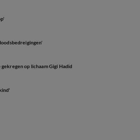
op'
 doodsbedreigingen'
e gekregen op lichaam Gigi Hadid
kind'