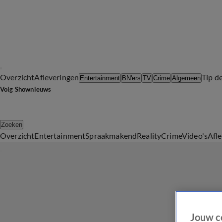
Overzicht
Afleveringen
Tip d
Entertainment
BN'ers
TV
Crime
Algemeen
Volg Shownieuws
Zoeken
Overzicht
Entertainment
Spraakmakend
Reality
Crime
Video's
Afl
Jouw c