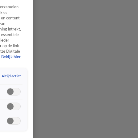
 verzamelen
okies
 en content
van
ing intrekt,
 essentiële
 ieder
 op de link
nze Digitale
Bekijk hier
Altijd actief