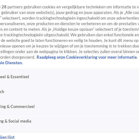
e
28
partners gebruiken cookies en vergelijkbare technieken om informatie te
s gebruiker van onze website(s), jouw gedrag en jouw apparaten. Als je „Alle co
” selecteert, worden trackingtechnologieën ingeschakeld om onze advertenties
personaliseren, onze producten en diensten te verbeteren en om de prestaties 
s en content te meten. Als je „Huidige keuze opslaan” selecteert of je toestemm
e trackingtechnologieën uitgeschakeld. We gebruiken dan enkel functionele en
de website goed te laten functioneren en veilig te houden. Je kunt dit menu op
ieuw openen om je keuzes te wijzigen of om je toestemming in te trekken door
ellingen onder aan de webpagina te klikken. Je selecties zullen overal binnen o
orden doorgevoerd.
Raadpleeg onze Cookieverklaring voor meer informatie.
ale Diensten.
eel & Essentieel
sch
sing & Commercieel
ng & Social media
jen lijst