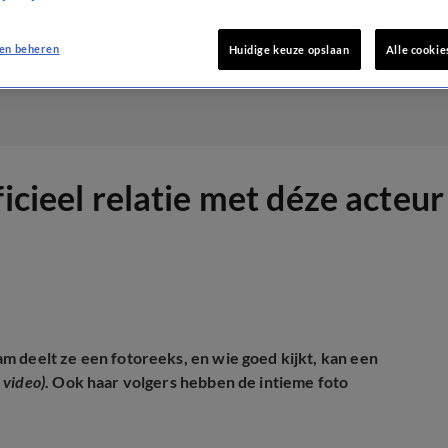
en beheren
Huidige keuze opslaan
Alle cookie
icieel relatie met déze acteur
m deelt ze een fotoreeks, en wie goed kijkt, kan een
e video)
. Ook haar volgers hebben de intieme foto