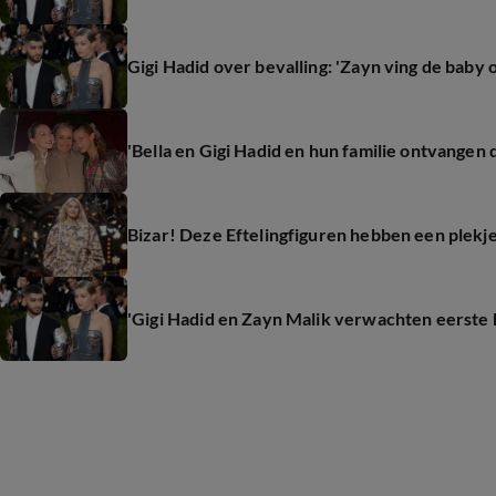
Gigi Hadid over bevalling: 'Zayn ving de baby 
'Bella en Gigi Hadid en hun familie ontvangen
Bizar! Deze Eftelingfiguren hebben een plekj
'Gigi Hadid en Zayn Malik verwachten eerste 