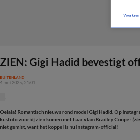
Voorkeur
ZIEN: Gigi Hadid bevestigt off
BUITENLAND
4 mei 2025, 21:01
Oelala! Romantisch nieuws rond model Gigi Hadid. Op Instagra
kusfoto voorbij zien komen met haar vlam Bradley Cooper
(zi
niet gemist, want het koppel is nu Instagram-official!