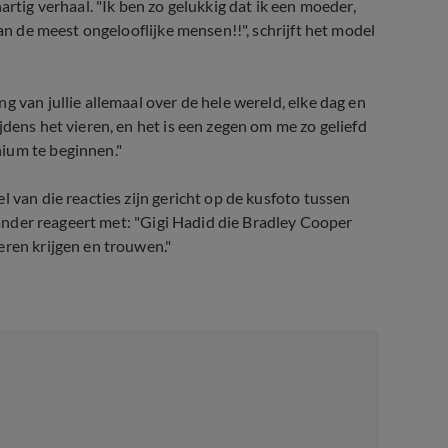
artig verhaal. "Ik ben zo gelukkig dat ik een moeder,
van de meest ongelooflijke mensen!!", schrijft het model
g van jullie allemaal over de hele wereld, elke dag en
jdens het vieren, en het is een zegen om me zo geliefd
ium te beginnen."
 van die reacties zijn gericht op de kusfoto tussen
n ander reageert met: "Gigi Hadid die Bradley Cooper
eren krijgen en trouwen."