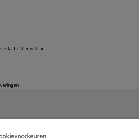
e redactie
Nieuwsbrief
everingen
ookievoorkeuren