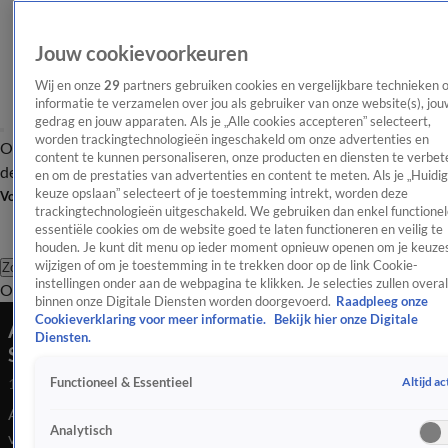
Jouw cookievoorkeuren
Wij en onze
29
partners gebruiken cookies en vergelijkbare technieken 
informatie te verzamelen over jou als gebruiker van onze website(s), jou
gedrag en jouw apparaten. Als je „Alle cookies accepteren” selecteert,
worden trackingtechnologieën ingeschakeld om onze advertenties en
Overzicht
Afleveringen
Tip
Entertainment
BN'ers
TV
Crime
Algemeen
content te kunnen personaliseren, onze producten en diensten te verbet
de redactie
Nieuwsbrief
en om de prestaties van advertenties en content te meten. Als je „Huidi
keuze opslaan” selecteert of je toestemming intrekt, worden deze
Volg Shownieuws
trackingtechnologieën uitgeschakeld. We gebruiken dan enkel functionel
essentiële cookies om de website goed te laten functioneren en veilig te
houden. Je kunt dit menu op ieder moment opnieuw openen om je keuzes
wijzigen of om je toestemming in te trekken door op de link Cookie-
Zoeken
instellingen onder aan de webpagina te klikken. Je selecties zullen overal
Overzicht
Entertainment
Spraakmakend
Reality
Crime
Video's
Afl
binnen onze Digitale Diensten worden doorgevoerd.
Raadpleeg onze
Cookieverklaring voor meer informatie.
Bekijk hier onze Digitale
Acteur David Hekili Kenui Bell van film Lilo &
Diensten.
Stitch overleden
Altijd ac
Functioneel & Essentieel
17 juni 2025, 10:31
Acteur David Hekili Kenui Bell, die speelde in de onlangs
Analytisch
verschenen film Lilo & Stitch, is overleden.