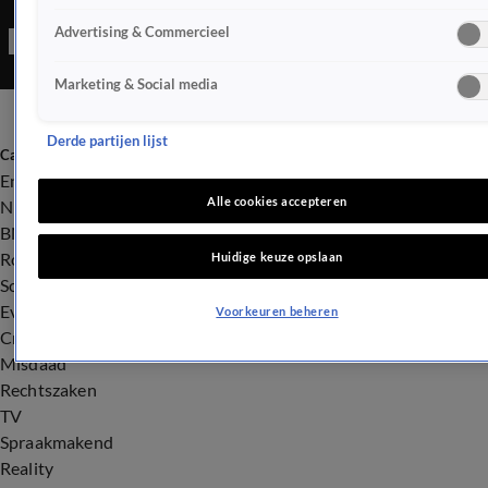
Advertising & Commercieel
Marketing & Social media
Derde partijen lijst
Categorieën
Entertainment
Alle cookies accepteren
Nieuws
BN'ers
Royalty
Huidige keuze opslaan
Songfestival
Evenementen
Voorkeuren beheren
Crime
Misdaad
Rechtszaken
TV
Spraakmakend
Reality