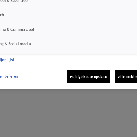
eel & Essentieel
sch
sing & Commercieel
ng & Social media
jen lijst
en beheren
Huidige keuze opslaan
Alle cookie