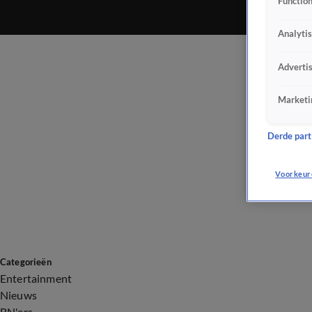
Function
Analyti
Adverti
Marketi
Derde parti
Voorkeur
Categorieën
Entertainment
Nieuws
BN'ers