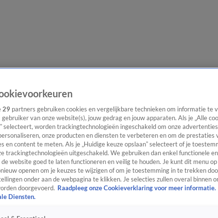
e redactie
Nieuwsbrief
ookievoorkeuren
e
29
partners gebruiken cookies en vergelijkbare technieken om informatie te
s gebruiker van onze website(s), jouw gedrag en jouw apparaten. Als je „Alle co
” selecteert, worden trackingtechnologieën ingeschakeld om onze advertenties
everingen
personaliseren, onze producten en diensten te verbeteren en om de prestaties 
s en content te meten. Als je „Huidige keuze opslaan” selecteert of je toestemm
e trackingtechnologieën uitgeschakeld. We gebruiken dan enkel functionele en
de website goed te laten functioneren en veilig te houden. Je kunt dit menu op
ieuw openen om je keuzes te wijzigen of om je toestemming in te trekken door
ellingen onder aan de webpagina te klikken. Je selecties zullen overal binnen o
orden doorgevoerd.
Raadpleeg onze Cookieverklaring voor meer informatie.
ale Diensten.