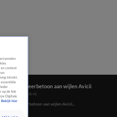
 verzamelen
okies
 en content
van
ing intrekt,
 essentiële
Bijzonder eerbetoon aan wijlen Avicii
 ieder
 op de link
20 juni 2023, 08:45
nze Digitale
Bekijk hier
Bijzonder eerbetoon aan wijlen Avicii...