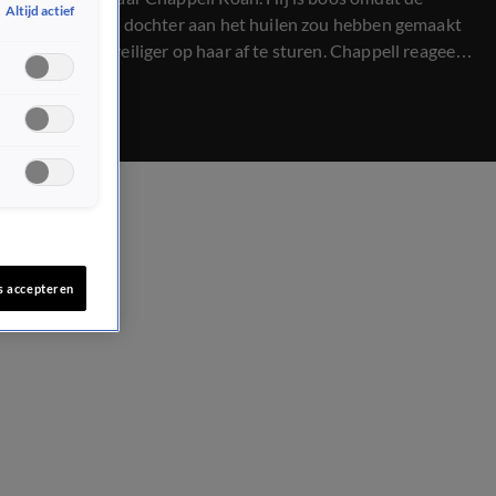
Altijd actief
zangeres zijn dochter aan het huilen zou hebben gemaakt
door een beveiliger op haar af te sturen. Chappell reageert
op de beschuldigingen.
s accepteren