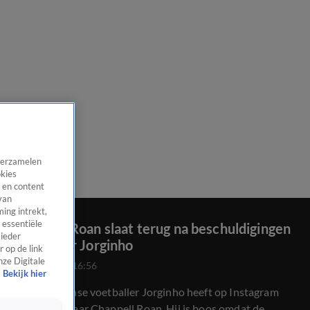
 verzamelen
okies
 en content
van
ing intrekt,
 essentiële
Chappell Roan slaat terug na beschuldigingen
 ieder
voetballer Jorginho
 op de link
nze Digitale
22 mrt 2026, 16:56
Bekijk hier
De Braziliaanse voetballer Jorginho heeft op Instagram
uitgehaald naar Chappell Roan. Hij is boos omdat de