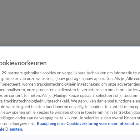
e redactie
Nieuwsbrief
ookievoorkeuren
e
29
partners gebruiken cookies en vergelijkbare technieken om informatie te
s gebruiker van onze website(s), jouw gedrag en jouw apparaten. Als je „Alle co
” selecteert, worden trackingtechnologieën ingeschakeld om onze advertenties
everingen
personaliseren, onze producten en diensten te verbeteren en om de prestaties 
s en content te meten. Als je „Huidige keuze opslaan” selecteert of je toestemm
e trackingtechnologieën uitgeschakeld. We gebruiken dan enkel functionele en
de website goed te laten functioneren en veilig te houden. Je kunt dit menu op
ieuw openen om je keuzes te wijzigen of om je toestemming in te trekken door
ellingen onder aan de webpagina te klikken. Je selecties zullen overal binnen o
orden doorgevoerd.
Raadpleeg onze Cookieverklaring voor meer informatie.
ale Diensten.