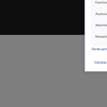
Function
Analyti
Adverti
Marketi
Derde parti
Voorkeur