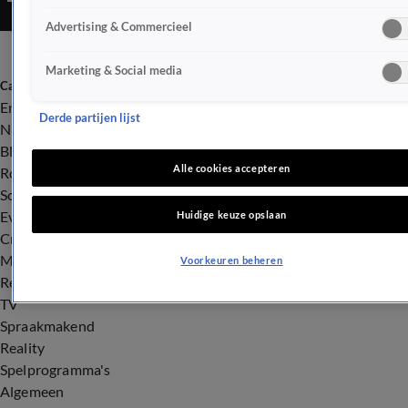
Advertising & Commercieel
Marketing & Social media
Categorieën
Entertainment
Derde partijen lijst
Nieuws
BN'ers
Alle cookies accepteren
Royalty
Songfestival
Evenementen
Huidige keuze opslaan
Crime
Misdaad
Voorkeuren beheren
Rechtszaken
TV
Spraakmakend
Reality
Spelprogramma's
Algemeen