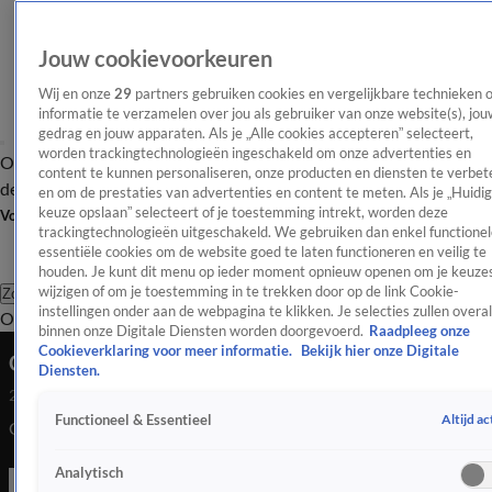
Jouw cookievoorkeuren
Wij en onze
29
partners gebruiken cookies en vergelijkbare technieken 
informatie te verzamelen over jou als gebruiker van onze website(s), jou
gedrag en jouw apparaten. Als je „Alle cookies accepteren” selecteert,
worden trackingtechnologieën ingeschakeld om onze advertenties en
Overzicht
Afleveringen
Tip
Entertainment
BN'ers
TV
Crime
Algemeen
content te kunnen personaliseren, onze producten en diensten te verbet
de redactie
Nieuwsbrief
en om de prestaties van advertenties en content te meten. Als je „Huidi
keuze opslaan” selecteert of je toestemming intrekt, worden deze
Volg Shownieuws
trackingtechnologieën uitgeschakeld. We gebruiken dan enkel functionel
essentiële cookies om de website goed te laten functioneren en veilig te
houden. Je kunt dit menu op ieder moment opnieuw openen om je keuzes
wijzigen of om je toestemming in te trekken door op de link Cookie-
Zoeken
instellingen onder aan de webpagina te klikken. Je selecties zullen overal
Overzicht
Entertainment
Spraakmakend
Reality
Crime
Video's
Afl
binnen onze Digitale Diensten worden doorgevoerd.
Raadpleeg onze
Cookieverklaring voor meer informatie.
Bekijk hier onze Digitale
Cher over haar toyboy
Diensten.
25 okt 2023, 11:19
Altijd ac
Functioneel & Essentieel
Cher over haar toyboy
Analytisch