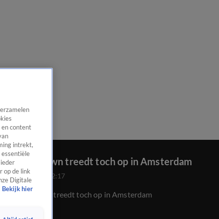
 verzamelen
okies
 en content
van
ing intrekt,
 essentiële
Chris Brown treedt toch op in Amsterdam
 ieder
 op de link
8 juni 2025, 22:17
nze Digitale
Bekijk hier
Chris Brown treedt toch op in Amsterdam