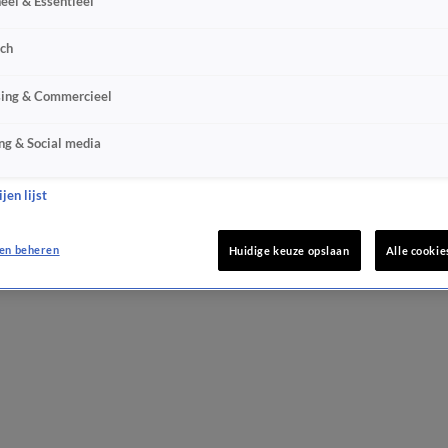
eel & Essentieel
sch
sing & Commercieel
ng & Social media
jen lijst
en beheren
Huidige keuze opslaan
Alle cookie