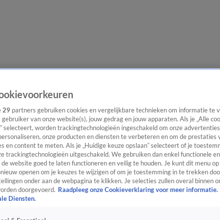
e redactie
Nieuwsbrief
ookievoorkeuren
e
29
partners gebruiken cookies en vergelijkbare technieken om informatie te
s gebruiker van onze website(s), jouw gedrag en jouw apparaten. Als je „Alle co
” selecteert, worden trackingtechnologieën ingeschakeld om onze advertenties
everingen
personaliseren, onze producten en diensten te verbeteren en om de prestaties 
s en content te meten. Als je „Huidige keuze opslaan” selecteert of je toestemm
e trackingtechnologieën uitgeschakeld. We gebruiken dan enkel functionele en
de website goed te laten functioneren en veilig te houden. Je kunt dit menu op
ieuw openen om je keuzes te wijzigen of om je toestemming in te trekken door
ellingen onder aan de webpagina te klikken. Je selecties zullen overal binnen o
orden doorgevoerd.
Raadpleeg onze Cookieverklaring voor meer informatie.
ale Diensten.