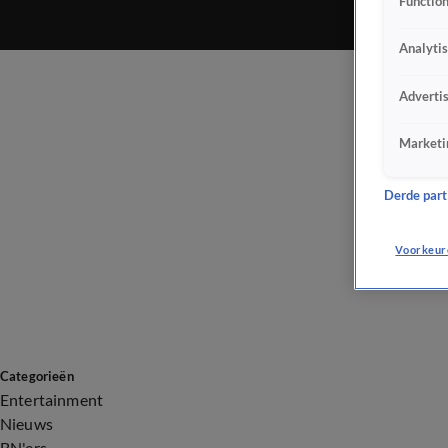
Function
Analyti
Adverti
Marketi
Derde parti
Voorkeur
Categorieën
Entertainment
Nieuws
BN'ers