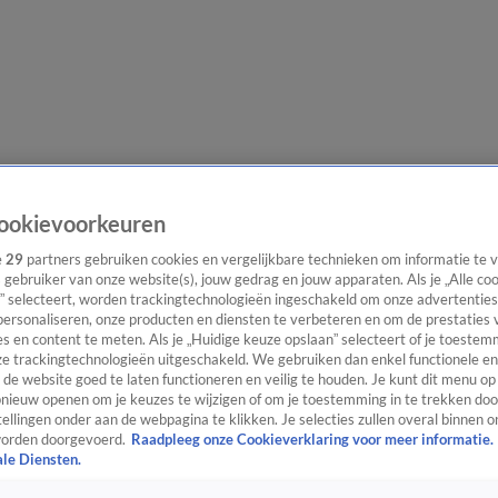
e redactie
Nieuwsbrief
ookievoorkeuren
e
29
partners gebruiken cookies en vergelijkbare technieken om informatie te
s gebruiker van onze website(s), jouw gedrag en jouw apparaten. Als je „Alle co
” selecteert, worden trackingtechnologieën ingeschakeld om onze advertenties
everingen
personaliseren, onze producten en diensten te verbeteren en om de prestaties 
s en content te meten. Als je „Huidige keuze opslaan” selecteert of je toestemm
e trackingtechnologieën uitgeschakeld. We gebruiken dan enkel functionele en
de website goed te laten functioneren en veilig te houden. Je kunt dit menu op
ieuw openen om je keuzes te wijzigen of om je toestemming in te trekken door
ellingen onder aan de webpagina te klikken. Je selecties zullen overal binnen o
orden doorgevoerd.
Raadpleeg onze Cookieverklaring voor meer informatie.
ale Diensten.