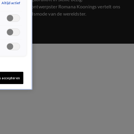
Altijd actief
Bruidsmodeontwerpster Romana Koonings vertelt ons
over de bruidsmode van de wereldster.
s accepteren