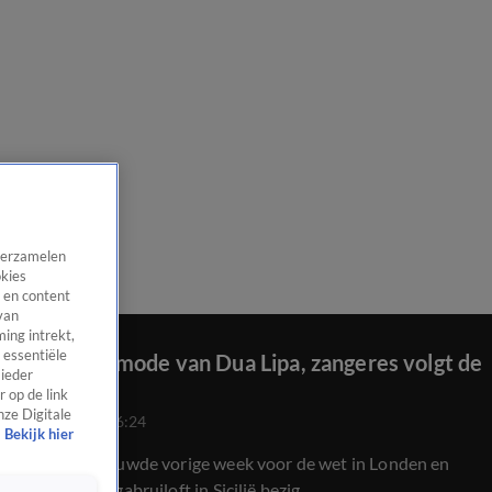
 verzamelen
okies
 en content
van
ing intrekt,
 essentiële
De bruidsmode van Dua Lipa, zangeres volgt de
 ieder
trends
 op de link
nze Digitale
7 juni 2026, 16:24
Bekijk hier
Dua Lipa trouwde vorige week voor de wet in Londen en
nu is een megabruiloft in Sicilië bezig.