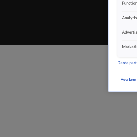
Function
Analyti
Adverti
Marketi
Derde parti
Voorkeur