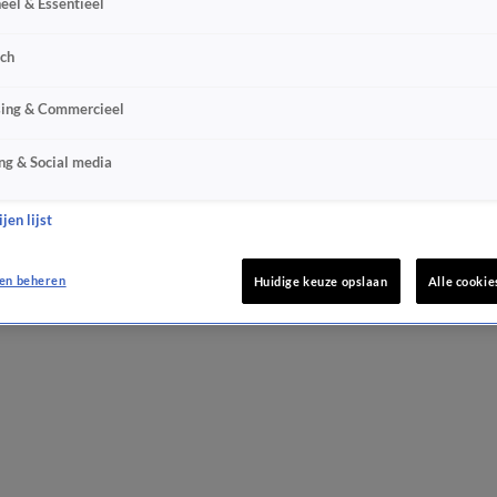
eel & Essentieel
sch
sing & Commercieel
ng & Social media
jen lijst
en beheren
Huidige keuze opslaan
Alle cookie