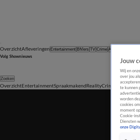
Overzicht
Afleveringen
Tip d
Entertainment
BN'ers
TV
Crime
Algemeen
Volg Shownieuws
Jouw c
Wij en onz
over jou al
Zoeken
accepteren
Overzicht
Entertainment
Spraakmakend
Reality
Crime
Video's
Afl
te kunnen 
advertentie
worden dez
cookies om 
moment opn
Cookie-inst
Diensten w
onze Digit