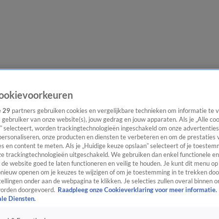
e redactie
Nieuwsbrief
ookievoorkeuren
e
29
partners gebruiken cookies en vergelijkbare technieken om informatie te
s gebruiker van onze website(s), jouw gedrag en jouw apparaten. Als je „Alle co
” selecteert, worden trackingtechnologieën ingeschakeld om onze advertenties
everingen
personaliseren, onze producten en diensten te verbeteren en om de prestaties 
s en content te meten. Als je „Huidige keuze opslaan” selecteert of je toestemm
e trackingtechnologieën uitgeschakeld. We gebruiken dan enkel functionele en
de website goed te laten functioneren en veilig te houden. Je kunt dit menu op
ieuw openen om je keuzes te wijzigen of om je toestemming in te trekken door
ellingen onder aan de webpagina te klikken. Je selecties zullen overal binnen o
orden doorgevoerd.
Raadpleeg onze Cookieverklaring voor meer informatie.
ale Diensten.