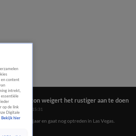
 verzamelen
okies
 en content
van
ing intrekt,
 essentiële
Dolly Parton weigert het rustiger aan te doen
 ieder
 op de link
25 juni 2025, 15:31
nze Digitale
Bekijk hier
Ze wordt 80 jaar en gaat nog optreden in Las Vegas.
Iconisch!