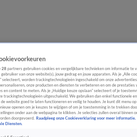
e redactie
Nieuwsbrief
ookievoorkeuren
e
28
partners gebruiken cookies en vergelijkbare technieken om informatie te
s gebruiker van onze website(s), jouw gedrag en jouw apparaten. Als je „Alle co
” selecteert, worden trackingtechnologieën ingeschakeld om onze advertenties
everingen
personaliseren, onze producten en diensten te verbeteren en om de prestaties 
s en content te meten. Als je „Huidige keuze opslaan” selecteert of je toestemm
e trackingtechnologieën uitgeschakeld. We gebruiken dan enkel functionele en
de website goed te laten functioneren en veilig te houden. Je kunt dit menu op
ieuw openen om je keuzes te wijzigen of om je toestemming in te trekken door
ellingen onder aan de webpagina te klikken. Je selecties zullen overal binnen o
orden doorgevoerd.
Raadpleeg onze Cookieverklaring voor meer informatie.
ale Diensten.