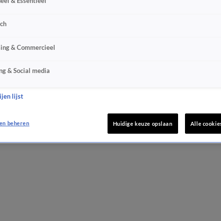
eel & Essentieel
sch
sing & Commercieel
ng & Social media
jen lijst
en beheren
Huidige keuze opslaan
Alle cookie