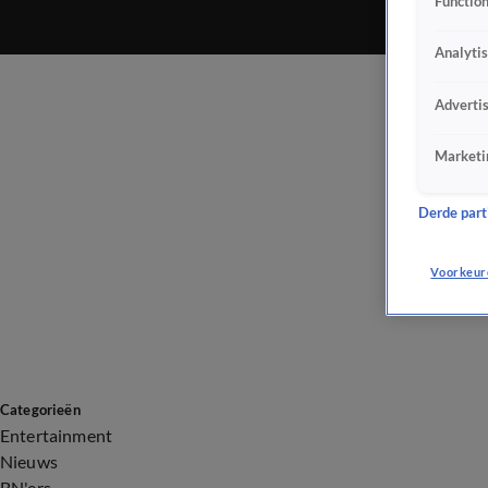
Function
Analyti
Adverti
Marketi
Derde parti
Voorkeur
Categorieën
Entertainment
Nieuws
BN'ers