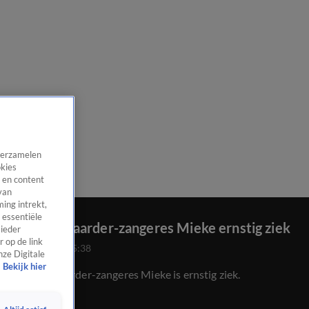
 verzamelen
okies
 en content
van
ing intrekt,
 essentiële
Engelbewaarder-zangeres Mieke ernstig ziek
 ieder
 op de link
8 mei 2025, 15:38
nze Digitale
Bekijk hier
Engelbewaarder-zangeres Mieke is ernstig ziek.