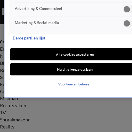
over de komst van Nora Gharib, lijkt de zangeres nu erg onder
Advertising & Commercieel
vuur te liggen...
Marketing & Social media
Derde partijen lijst
Categorieën
Entertainment
Alle cookies accepteren
Nieuws
BN'ers
Royalty
Huidige keuze opslaan
Songfestival
Evenementen
Voorkeuren beheren
Crime
Misdaad
Rechtszaken
TV
Spraakmakend
Reality