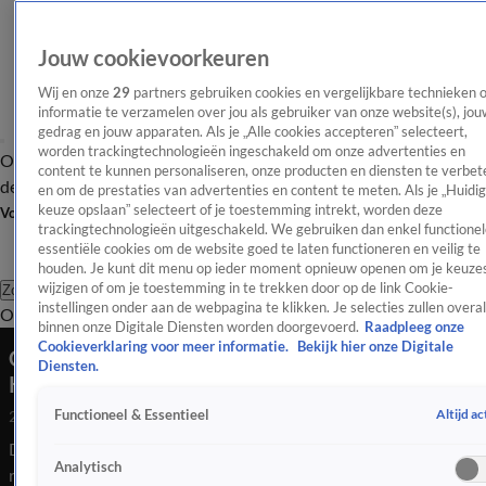
Jouw cookievoorkeuren
Wij en onze
29
partners gebruiken cookies en vergelijkbare technieken 
informatie te verzamelen over jou als gebruiker van onze website(s), jou
gedrag en jouw apparaten. Als je „Alle cookies accepteren” selecteert,
worden trackingtechnologieën ingeschakeld om onze advertenties en
Overzicht
Afleveringen
Tip
Entertainment
BN'ers
TV
Crime
Algemeen
content te kunnen personaliseren, onze producten en diensten te verbet
de redactie
Nieuwsbrief
en om de prestaties van advertenties en content te meten. Als je „Huidi
keuze opslaan” selecteert of je toestemming intrekt, worden deze
Volg Shownieuws
trackingtechnologieën uitgeschakeld. We gebruiken dan enkel functionel
essentiële cookies om de website goed te laten functioneren en veilig te
houden. Je kunt dit menu op ieder moment opnieuw openen om je keuzes
wijzigen of om je toestemming in te trekken door op de link Cookie-
Zoeken
instellingen onder aan de webpagina te klikken. Je selecties zullen overal
Overzicht
Entertainment
Spraakmakend
Reality
Crime
Video's
Afl
binnen onze Digitale Diensten worden doorgevoerd.
Raadpleeg onze
Cookieverklaring voor meer informatie.
Bekijk hier onze Digitale
Gemixte reacties over optreden van tijdelijke
Diensten.
K3-samenstelling: 'Niet zo mooi'
Altijd ac
Functioneel & Essentieel
2 mrt 2025, 15:47
De tijdelijke vervanger van K3-Marthe lijkt nu al voor gemixte
Analytisch
reacties te zorgen. Hoewel vele fans erg enthousiast waren