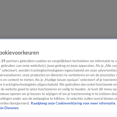
e redactie
Nieuwsbrief
ookievoorkeuren
e
29
partners gebruiken cookies en vergelijkbare technieken om informatie te
s gebruiker van onze website(s), jouw gedrag en jouw apparaten. Als je „Alle co
” selecteert, worden trackingtechnologieën ingeschakeld om onze advertenties
everingen
personaliseren, onze producten en diensten te verbeteren en om de prestaties 
s en content te meten. Als je „Huidige keuze opslaan” selecteert of je toestemm
e trackingtechnologieën uitgeschakeld. We gebruiken dan enkel functionele en
de website goed te laten functioneren en veilig te houden. Je kunt dit menu op
ieuw openen om je keuzes te wijzigen of om je toestemming in te trekken door
ellingen onder aan de webpagina te klikken. Je selecties zullen overal binnen o
orden doorgevoerd.
Raadpleeg onze Cookieverklaring voor meer informatie.
ale Diensten.