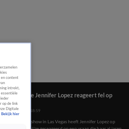
 verzamelen
okies
 en content
van
ing intrekt,
 essentiële
Halfnaakte Jennifer Lopez reageert fel op
 ieder
kritiek
 op de link
nze Digitale
28 mrt 2026, 18:59
Bekijk hier
Tijdens haar show in Las Vegas heeft Jennifer Lopez op
opvallende wijze gereageerd op een vraag die haar al jaren