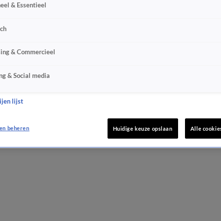
eel & Essentieel
sch
sing & Commercieel
ng & Social media
jen lijst
en beheren
Huidige keuze opslaan
Alle cookie