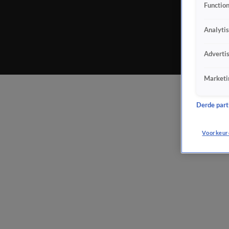
Function
Analyti
Adverti
Marketi
Derde parti
Voorkeur