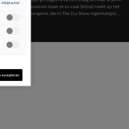
Altijd actief
achtervolgt: waarom staat ze zo vaak (bijna) naakt op het
podium? De zangeres, die in The JLo Show regelmatig kiest
voor gewaagde outfits, besluit het publiek eens en voor
altijd duidelijkheid te geven.
s accepteren