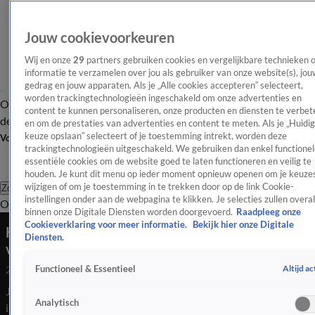
Jouw cookievoorkeuren
Wij en onze
29
partners gebruiken cookies en vergelijkbare technieken 
informatie te verzamelen over jou als gebruiker van onze website(s), jou
gedrag en jouw apparaten. Als je „Alle cookies accepteren” selecteert,
worden trackingtechnologieën ingeschakeld om onze advertenties en
Overzicht
Afleveringen
Tip
Entertainment
BN'ers
TV
Crime
Algemeen
content te kunnen personaliseren, onze producten en diensten te verbet
de redactie
Nieuwsbrief
en om de prestaties van advertenties en content te meten. Als je „Huidi
keuze opslaan” selecteert of je toestemming intrekt, worden deze
Volg Shownieuws
trackingtechnologieën uitgeschakeld. We gebruiken dan enkel functionel
essentiële cookies om de website goed te laten functioneren en veilig te
houden. Je kunt dit menu op ieder moment opnieuw openen om je keuzes
wijzigen of om je toestemming in te trekken door op de link Cookie-
Zoeken
instellingen onder aan de webpagina te klikken. Je selecties zullen overal
Overzicht
Entertainment
Spraakmakend
Reality
Crime
Video's
Afl
binnen onze Digitale Diensten worden doorgevoerd.
Raadpleeg onze
Cookieverklaring voor meer informatie.
Bekijk hier onze Digitale
Heftige bodycam-beelden van Justin Timberlake
Diensten.
vrijgegeven
Altijd ac
Functioneel & Essentieel
22 mrt 2026, 08:55
Justin Timberlake is eerder aangehouden wegens rijden onder
Analytisch
invloed. Nu zijn er bodycam-beelden van de politie vrijgegeven.