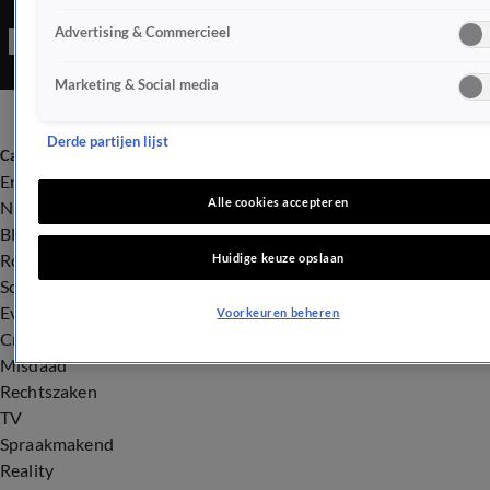
Advertising & Commercieel
Marketing & Social media
Derde partijen lijst
Categorieën
Entertainment
Alle cookies accepteren
Nieuws
BN'ers
Royalty
Huidige keuze opslaan
Songfestival
Evenementen
Voorkeuren beheren
Crime
Misdaad
Rechtszaken
TV
Spraakmakend
Reality