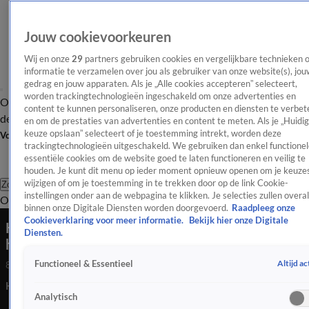
Jouw cookievoorkeuren
Wij en onze
29
partners gebruiken cookies en vergelijkbare technieken 
informatie te verzamelen over jou als gebruiker van onze website(s), jou
gedrag en jouw apparaten. Als je „Alle cookies accepteren” selecteert,
worden trackingtechnologieën ingeschakeld om onze advertenties en
Overzicht
Afleveringen
Tip
Entertainment
BN'ers
TV
Crime
Algemeen
content te kunnen personaliseren, onze producten en diensten te verbet
de redactie
Nieuwsbrief
en om de prestaties van advertenties en content te meten. Als je „Huidi
keuze opslaan” selecteert of je toestemming intrekt, worden deze
Volg Shownieuws
trackingtechnologieën uitgeschakeld. We gebruiken dan enkel functionel
essentiële cookies om de website goed te laten functioneren en veilig te
houden. Je kunt dit menu op ieder moment opnieuw openen om je keuzes
wijzigen of om je toestemming in te trekken door op de link Cookie-
Zoeken
instellingen onder aan de webpagina te klikken. Je selecties zullen overal
Overzicht
Entertainment
Spraakmakend
Reality
Crime
Video's
Afl
binnen onze Digitale Diensten worden doorgevoerd.
Raadpleeg onze
Cookieverklaring voor meer informatie.
Bekijk hier onze Digitale
Huiseigenaar van Breaking Bad-huis is er
Diensten.
helemaal klaar mee
Altijd ac
Functioneel & Essentieel
8 juni 2025, 22:16
Huiseigenaar van Breaking Bad-huis is er helemaal klaar mee...
Analytisch