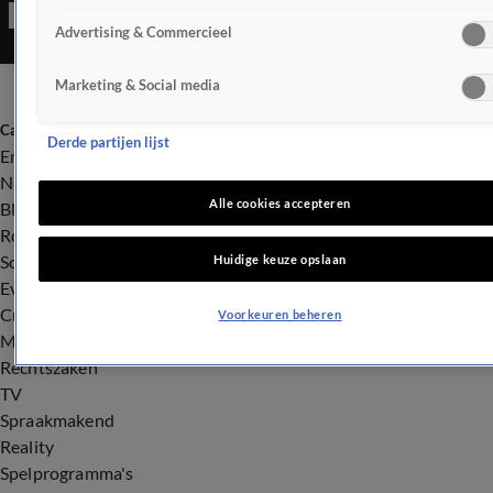
Advertising & Commercieel
Marketing & Social media
Categorieën
Derde partijen lijst
Entertainment
Nieuws
Alle cookies accepteren
BN'ers
Royalty
Songfestival
Huidige keuze opslaan
Evenementen
Crime
Voorkeuren beheren
Misdaad
Rechtszaken
TV
Spraakmakend
Reality
Spelprogramma's