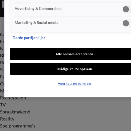
VS een bekende verschijning.
Advertising & Commercieel
Marketing & Social media
Categorieën
Derde partijen lijst
Entertainment
Nieuws
Alle cookies accepteren
BN'ers
Royalty
Songfestival
Huidige keuze opslaan
Evenementen
Crime
Voorkeuren beheren
Misdaad
Rechtszaken
TV
Spraakmakend
Reality
Spelprogramma's