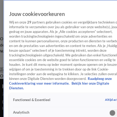
Jouw cookievoorkeuren
Wij en onze
29
partners gebruiken cookies en vergelijkbare technieken 
informatie te verzamelen over jou als gebruiker van onze website(s), jou
gedrag en jouw apparaten. Als je „Alle cookies accepteren” selecteert,
worden trackingtechnologieën ingeschakeld om onze advertenties en
Overzicht
Afleveringen
Tip
Entertainment
BN'ers
TV
Crime
Algemeen
content te kunnen personaliseren, onze producten en diensten te verbet
de redactie
Nieuwsbrief
en om de prestaties van advertenties en content te meten. Als je „Huidi
keuze opslaan” selecteert of je toestemming intrekt, worden deze
Volg Shownieuws
trackingtechnologieën uitgeschakeld. We gebruiken dan enkel functionel
essentiële cookies om de website goed te laten functioneren en veilig te
houden. Je kunt dit menu op ieder moment opnieuw openen om je keuzes
wijzigen of om je toestemming in te trekken door op de link Cookie-
Zoeken
instellingen onder aan de webpagina te klikken. Je selecties zullen overal
Overzicht
Entertainment
Spraakmakend
Reality
Crime
Video's
Afl
binnen onze Digitale Diensten worden doorgevoerd.
Raadpleeg onze
Cookieverklaring voor meer informatie.
Bekijk hier onze Digitale
Hulk Hogan overleden
Diensten.
24 juli 2025, 23:23
Altijd ac
Functioneel & Essentieel
De Amerikaanse showworstelaar Hulk Hogan is op 71-jarige
leeftijd overleden. De flamboyante Terry Gene Bollea, zoals hij
Analytisch
echt heette, was met zijn bandana en forse snor ook buiten de