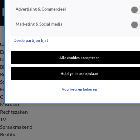
rondgaan op sociale media is te zien hoe de rok van de
Advertising & Commercieel
zangeres ineens loslaat.
Marketing & Social media
Derde partijen lijst
Categorieën
Entertainment
Alle cookies accepteren
Nieuws
BN'ers
Royalty
Huidige keuze opslaan
Songfestival
Evenementen
Voorkeuren beheren
Crime
Misdaad
Rechtszaken
TV
Spraakmakend
Reality