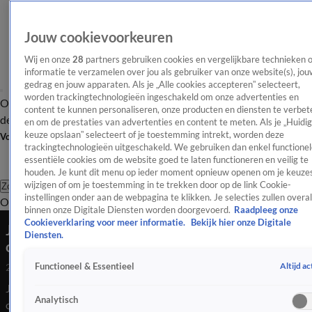
Jouw cookievoorkeuren
Wij en onze
28
partners gebruiken cookies en vergelijkbare technieken 
informatie te verzamelen over jou als gebruiker van onze website(s), jou
gedrag en jouw apparaten. Als je „Alle cookies accepteren” selecteert,
worden trackingtechnologieën ingeschakeld om onze advertenties en
Overzicht
Afleveringen
Tip
Entertainment
BN'ers
TV
Crime
Algemeen
content te kunnen personaliseren, onze producten en diensten te verbet
de redactie
Nieuwsbrief
en om de prestaties van advertenties en content te meten. Als je „Huidi
keuze opslaan” selecteert of je toestemming intrekt, worden deze
Volg Shownieuws
trackingtechnologieën uitgeschakeld. We gebruiken dan enkel functionel
essentiële cookies om de website goed te laten functioneren en veilig te
houden. Je kunt dit menu op ieder moment opnieuw openen om je keuzes
wijzigen of om je toestemming in te trekken door op de link Cookie-
Zoeken
instellingen onder aan de webpagina te klikken. Je selecties zullen overal
Overzicht
Entertainment
Spraakmakend
Reality
Crime
Video's
Afl
binnen onze Digitale Diensten worden doorgevoerd.
Raadpleeg onze
Cookieverklaring voor meer informatie.
Bekijk hier onze Digitale
Jennifer Lopez staat per ongeluk in onderbroek
Diensten.
op het podium
Altijd ac
Functioneel & Essentieel
29 juli 2025, 08:48
Jennifer Lopez stond tijdens haar optreden in Warschau per
Analytisch
ongeluk in haar onderbroek op het podium. Op beelden die