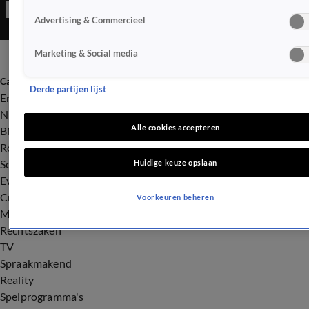
Advertising & Commercieel
Marketing & Social media
Categorieën
Derde partijen lijst
Entertainment
Nieuws
Alle cookies accepteren
BN'ers
Royalty
Songfestival
Huidige keuze opslaan
Evenementen
Crime
Voorkeuren beheren
Misdaad
Rechtszaken
TV
Spraakmakend
Reality
Spelprogramma's