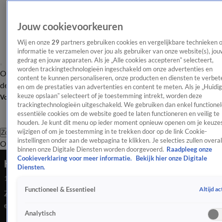
Jouw cookievoorkeuren
Wij en onze
29
partners gebruiken cookies en vergelijkbare technieken 
informatie te verzamelen over jou als gebruiker van onze website(s), jou
gedrag en jouw apparaten. Als je „Alle cookies accepteren” selecteert,
worden trackingtechnologieën ingeschakeld om onze advertenties en
Overzicht
Afleveringen
Tip
Entertainment
BN'ers
TV
Crime
Algemeen
content te kunnen personaliseren, onze producten en diensten te verbet
de redactie
Nieuwsbrief
en om de prestaties van advertenties en content te meten. Als je „Huidi
keuze opslaan” selecteert of je toestemming intrekt, worden deze
Volg Shownieuws
trackingtechnologieën uitgeschakeld. We gebruiken dan enkel functionel
essentiële cookies om de website goed te laten functioneren en veilig te
houden. Je kunt dit menu op ieder moment opnieuw openen om je keuzes
wijzigen of om je toestemming in te trekken door op de link Cookie-
Zoeken
instellingen onder aan de webpagina te klikken. Je selecties zullen overal
Overzicht
Entertainment
Spraakmakend
Reality
Crime
Video's
Afl
binnen onze Digitale Diensten worden doorgevoerd.
Raadpleeg onze
Cookieverklaring voor meer informatie.
Bekijk hier onze Digitale
Katy Perry gaat de ruimte in
Diensten.
15 apr 2025, 07:58
Altijd ac
Functioneel & Essentieel
Zangeres Katy Perry maakte met een volledig vrouwelijke crew
een ruimtevlucht van zo'n 10 minuten.
Analytisch