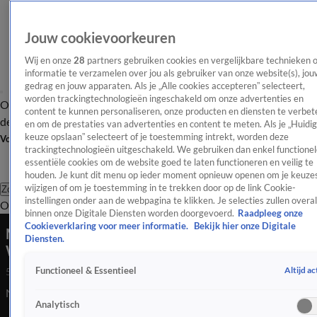
Jouw cookievoorkeuren
Wij en onze
28
partners gebruiken cookies en vergelijkbare technieken 
informatie te verzamelen over jou als gebruiker van onze website(s), jou
gedrag en jouw apparaten. Als je „Alle cookies accepteren” selecteert,
worden trackingtechnologieën ingeschakeld om onze advertenties en
Overzicht
Afleveringen
Tip
Entertainment
BN'ers
TV
Crime
Algemeen
content te kunnen personaliseren, onze producten en diensten te verbet
de redactie
Nieuwsbrief
en om de prestaties van advertenties en content te meten. Als je „Huidi
keuze opslaan” selecteert of je toestemming intrekt, worden deze
Volg Shownieuws
trackingtechnologieën uitgeschakeld. We gebruiken dan enkel functionel
essentiële cookies om de website goed te laten functioneren en veilig te
houden. Je kunt dit menu op ieder moment opnieuw openen om je keuzes
wijzigen of om je toestemming in te trekken door op de link Cookie-
Zoeken
instellingen onder aan de webpagina te klikken. Je selecties zullen overal
Overzicht
Entertainment
Spraakmakend
Reality
Crime
Video's
Afl
binnen onze Digitale Diensten worden doorgevoerd.
Raadpleeg onze
Cookieverklaring voor meer informatie.
Bekijk hier onze Digitale
Meghan na 10 jaar aanwezig bij Paris Fashion
Diensten.
Week
Altijd ac
Functioneel & Essentieel
5 okt 2025, 13:36
Na 10 jaar maakt Meghan haar rentree bij Paris Fashion Week.
Analytisch