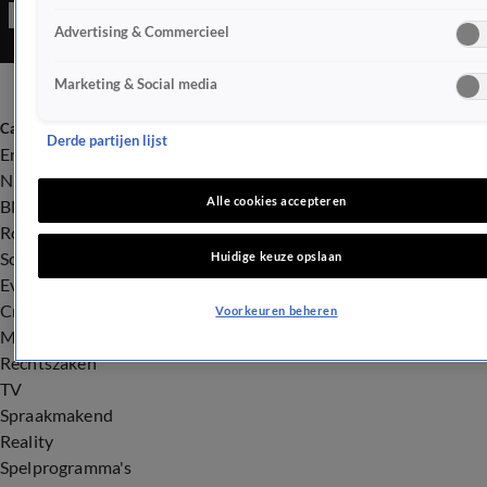
Advertising & Commercieel
Marketing & Social media
Categorieën
Derde partijen lijst
Entertainment
Nieuws
Alle cookies accepteren
BN'ers
Royalty
Songfestival
Huidige keuze opslaan
Evenementen
Crime
Voorkeuren beheren
Misdaad
Rechtszaken
TV
Spraakmakend
Reality
Spelprogramma's